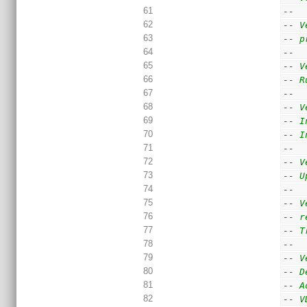
61
--
62
-- V
63
-- p
64
--
65
-- V
66
-- R
67
--
68
-- V
69
-- I
70
-- I
71
--
72
-- V
73
-- U
74
--
75
-- V
76
-- r
77
-- T
78
--
79
-- V
80
-- D
81
-- A
82
-- V