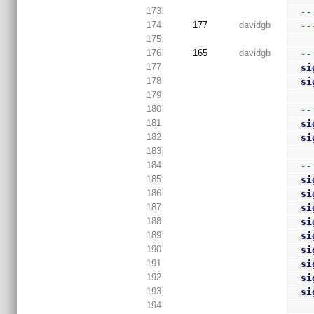
173
--
174
177
davidgb
--
175
176
165
davidgb
--
177
si
178
si
179
180
--
181
si
182
si
183
184
--
185
si
186
si
187
si
188
si
189
si
190
si
191
si
192
si
193
si
194