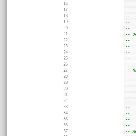
16
--  
17
--  
18
--  
19
--  
20
--
21
-- D
22
--  
23
--  
24
--  
25
--  
26
--
27
-- U
28
--  
29
--  
30
--  
31
--  
32
--  
33
--  
34
--  
35
--  
36
-- 
37
-- A