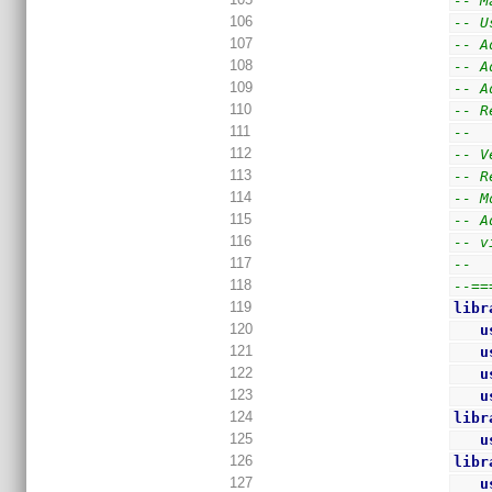
-- M
106
-- U
107
-- A
108
-- A
109
-- A
110
-- R
111
--
112
-- V
113
-- R
114
-- M
115
-- A
116
-- v
117
--
118
--==
119
libr
120
u
121
u
122
u
123
u
124
libr
125
u
126
libr
127
u