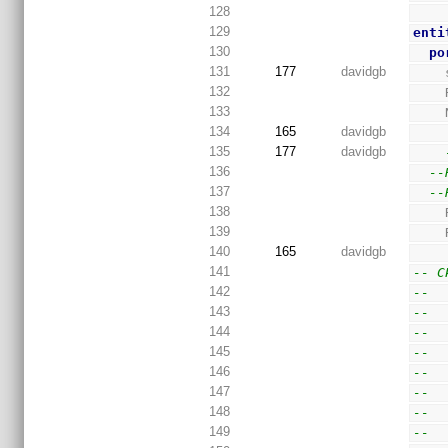
128
129
enti
130
po
131
177
davidgb
132
133
134
165
davidgb
135
177
davidgb
136
--
137
--
138
139
140
165
davidgb
141
-- C
142
--  
143
--  
144
--  
145
--  
146
--  
147
--  
148
--  
149
--  