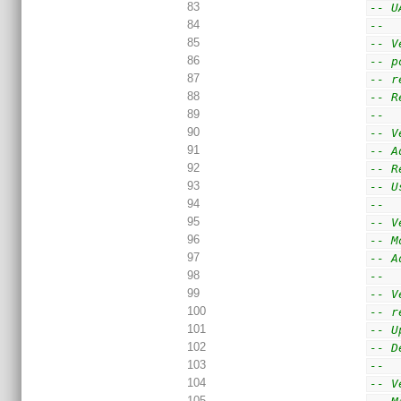
83
-- U
84
--
85
-- V
86
-- p
87
-- r
88
-- R
89
--
90
-- V
91
-- A
92
-- R
93
-- U
94
--
95
-- V
96
-- M
97
-- A
98
--
99
-- V
100
-- r
101
-- U
102
-- D
103
--
104
-- V
105