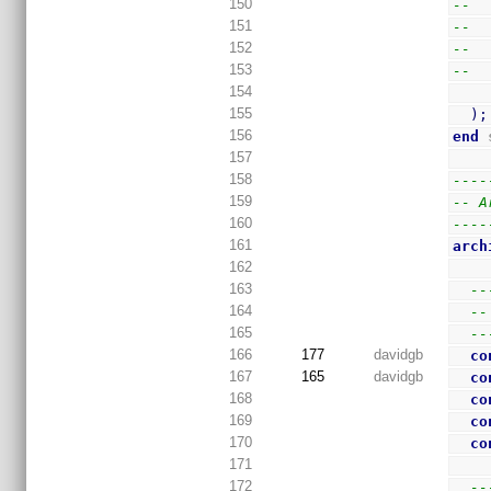
150
--  
151
--  
152
--  
153
--  
154
155
)
;
156
end
 
157
158
----
159
-- A
160
----
161
arch
162
163
--
164
--
165
--
166
177
davidgb
co
167
165
davidgb
co
168
co
169
co
170
co
171
172
--