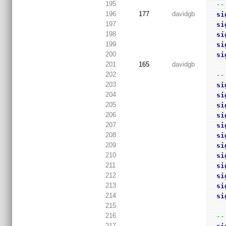
195
--
196
177
davidgb
si
197
si
198
si
199
si
200
si
201
165
davidgb
202
--
203
si
204
si
205
si
206
si
207
si
208
si
209
si
210
si
211
si
212
si
213
si
214
si
215
216
--
217