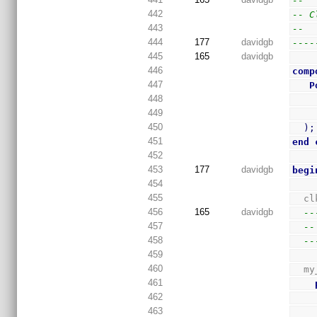
--
442
-- C
443
--
444
177
davidgb
----
445
165
davidgb
446
comp
447
P
448
449
450
)
;
451
end
452
453
177
davidgb
begi
454
455
  c
456
165
davidgb
--
457
--
458
--
459
460
  m
461
462
463