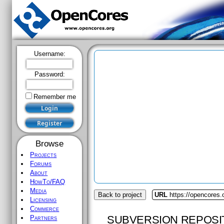
Username:
Password:
Remember me
Browse
Projects
Forums
About
HowTo/FAQ
Media
Back to project
URL
https://opencores
Licensing
Commerce
SUBVERSION REPOSI
Partners