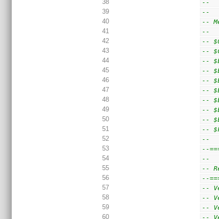
38
--  
39
--
40
-- M
41
--
42
-- $
43
-- $
44
-- $
45
-- $
46
-- $
47
-- $
48
-- $
49
-- $
50
-- $
51
-- $
52
--
53
--==
54
--
55
-- R
56
--==
57
-- V
58
-- V
59
-- V
60
-- V