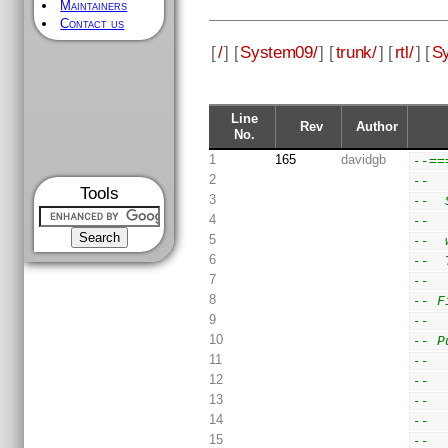
Maintainers
Contact us
[
/
] [
System09/
] [
trunk/
] [
rtl/
] [
Sy
Line
Rev
Author
No.
1
165
davidgb
--==
2
--
Tools
3
--  
4
--
5
--  
6
--  
7
--
8
-- F
9
--
10
-- P
11
--  
12
--  
13
--  
14
--  
15
--  