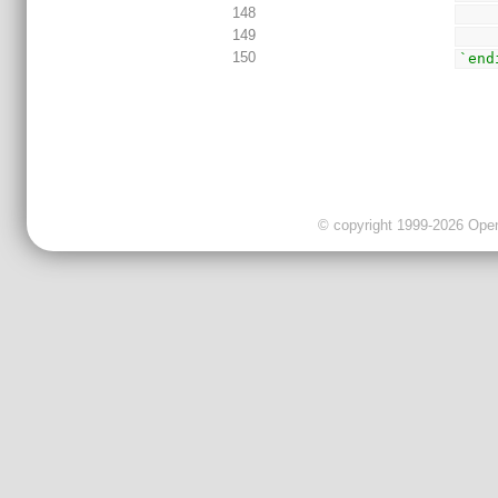
148
149
150
`end
© copyright 1999-2026 OpenC