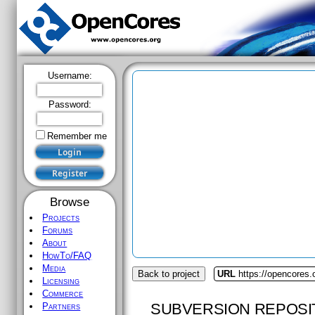
Username:
Password:
Remember me
Browse
Projects
Forums
About
HowTo/FAQ
Media
Back to project
URL
https://opencores
Licensing
Commerce
SUBVERSION REPOSI
Partners