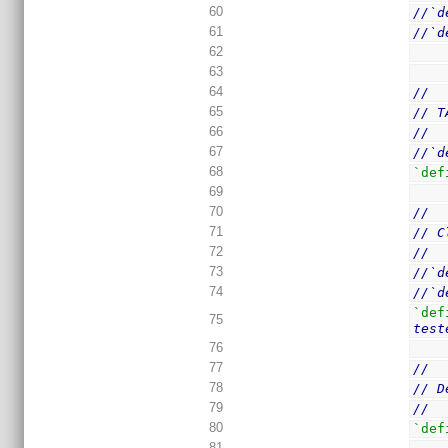
60
//`d
61
//`d
62
63
64
//
65
// T
66
//
67
//`d
68
`def
69
70
//
71
// C
72
//
73
//`d
74
//`d
`def
75
test
76
77
//
78
// D
79
//
80
`def
81