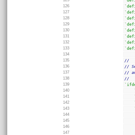
`def
126
`def
127
`def
128
`def
129
`def
130
`def
131
`def
132
`def
133
`def
134
135
//
136
// S
137
// a
138
//
139
`ifd
140
141
142
143
144
145
146
147