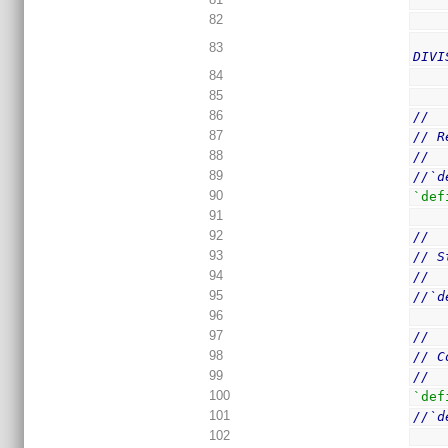
82
83
DIVI
84
85
86
//
87
// R
88
//
89
//`d
90
`def
91
92
//
93
// S
94
//
95
//`d
96
97
//
98
// C
99
//
100
`def
101
//`d
102