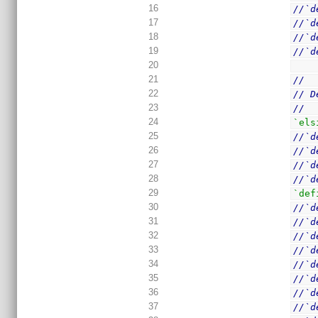
16
//`d
17
//`d
18
//`d
19
//`d
20
21
//
22
// D
23
//
24
`els
25
//`d
26
//`d
27
//`d
28
//`d
29
`def
30
//`d
31
//`d
32
//`d
33
//`d
34
//`d
35
//`d
36
//`d
37
//`d