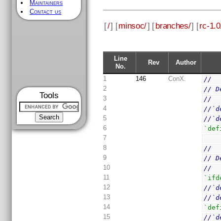
Maintainers
Contact us
[
/
] [
minsoc/
] [
branches/
] [
rc-1.0
Line
Rev
Author
No.
1
146
ConX.
//
2
// D
Tools
3
//
4
//`d
5
//`d
6
`def
7
8
// 
9
// D
10
//
11
`ifd
12
//`d
13
//`d
14
`def
15
//`d