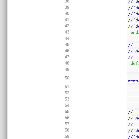
38
//`d
39
//`d
40
//`d
41
//`d
42
//`d
43
`end
44
45
//
46
// M
47
//
48
`def
49
50
memo
51
52
53
54
55
//
56
// M
57
//
58
//`d
59
//`d