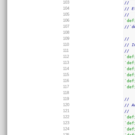
103
//
104
// E
105
//
106
`def
107
//`d
108
109
//
110
// I
111
//
112
`def
113
`def
114
`def
115
`def
116
`def
117
`def
118
119
//
120
// A
121
//
122
`def
123
`def
124
`def
125