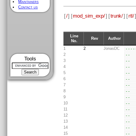
Maintainers
Contact us
[
/
] [
mod_sim_exp/
] [
trunk/
] [
rtl/
Line
Rev
Author
No.
1
2
JonasDC
----
2
--  
Tools
3
--  
4
--  
5
--  
6
--  
7
--  
8
--  
9
--  
10
--  
11
--  
12
--  
13
--  
14
--  
15
--  