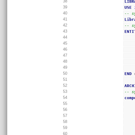
38
LIBR
39
USE
40
-- s
41
Libr
42
-- s
43
ENTI
44
45
46
47
48
49
50
END
 
51
52
ARCH
53
-- s
54
comp
55
56
57
58
59
60