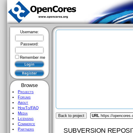
Username:
Password:
Remember me
Browse
Projects
Forums
About
HowTo/FAQ
Media
Back to project
URL
https://opencores
Licensing
Commerce
SUBVERSION REPOSI
Partners