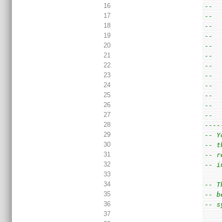
16
--  
17
--  
18
--  
19
--  
20
--  
21
--  
22
--  
23
--  
24
--  
25
--  
26
--  
27
--  
28
----
29
-- Y
30
-- t
31
-- r
32
-- i
33
34
-- T
35
-- b
36
-- s
37