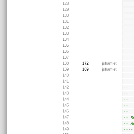
128
--  
129
--  
130
--  
131
--  
132
--  
133
--  
134
--  
135
--  
136
--  
137
--  
138
172
jshamlet
--  
139
169
jshamlet
--  
140
--  
141
--  
142
--  
143
--  
144
--  
145
--  
146
--
147
-- R
148
-- A
149
----