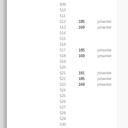
509
510
511
512
185
jshamlet
513
169
jshamlet
514
515
516
517
185
jshamlet
518
169
jshamlet
519
520
521
181
jshamlet
522
185
jshamlet
523
169
jshamlet
524
525
526
527
528
529
530