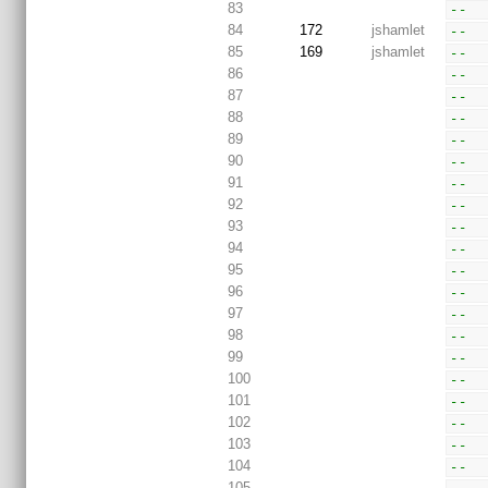
83
--  
84
172
jshamlet
--  
85
169
jshamlet
--  
86
--  
87
--  
88
--  
89
--  
90
--  
91
--  
92
--  
93
--  
94
--  
95
--  
96
--  
97
--  
98
--  
99
--  
100
--  
101
--  
102
--  
103
--  
104
--  
105