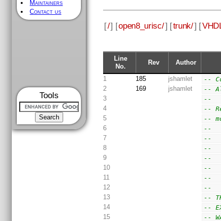
Maintainers
Contact us
[
/
] [
open8_urisc/
] [
trunk/
] [
VHDL
Line
Rev
Author
No.
1
185
jshamlet
-- C
2
169
jshamlet
-- A
Tools
3
--
4
-- R
5
-- m
6
--  
7
--  
8
--  
9
--  
10
--  
11
--  
12
--
13
-- T
14
-- E
15
-- W