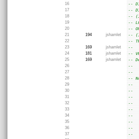
16
-- D
17
-- D
18
-- (
19
-- L
20
-- O
21
194
jshamlet
-- (
22
-- T
23
169
jshamlet
--
24
181
jshamlet
-- V
25
169
jshamlet
-- D
26
--  
27
--  
28
-- N
29
--  
30
--  
31
--  
32
--  
33
--  
34
--  
35
--  
36
--  
37
--  