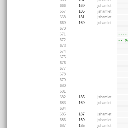
666
169
jshamlet
667
185
jshamlet
668
181
jshamlet
669
169
jshamlet
670
671
----
672
-- D
673
----
674
675
676
677
678
679
680
681
682
185
jshamlet
683
169
jshamlet
684
685
187
jshamlet
686
169
jshamlet
687
185
jshamlet