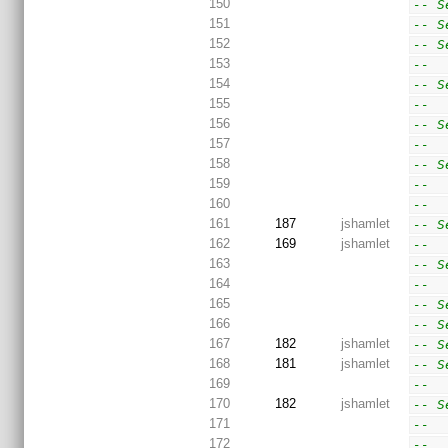
150
-- S
151
-- S
152
-- S
153
--  
154
-- S
155
--  
156
-- S
157
--  
158
-- S
159
--  
160
--  
161
187
jshamlet
-- S
162
169
jshamlet
--  
163
-- S
164
--  
165
-- S
166
-- S
167
182
jshamlet
-- S
168
181
jshamlet
-- S
169
--  
170
182
jshamlet
-- S
171
--  
172
--  