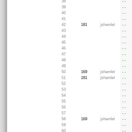
38
--  
39
--  
40
--  
41
--  
42
181
jshamlet
--  
43
--  
44
--  
45
--  
46
--  
47
--  
48
--  
49
--  
50
169
jshamlet
--  
51
181
jshamlet
--  
52
--  
53
--  
54
--  
55
--  
56
--  
57
--  
58
169
jshamlet
--  
59
--  
60
--  