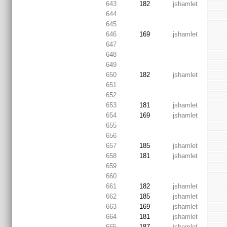
643
182
jshamlet
644
645
646
169
jshamlet
647
648
649
650
182
jshamlet
651
652
653
181
jshamlet
654
169
jshamlet
655
656
657
185
jshamlet
658
181
jshamlet
659
660
661
182
jshamlet
662
185
jshamlet
663
169
jshamlet
664
181
jshamlet
665
187
jshamlet