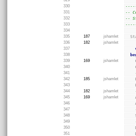
330
----
331
-- C
332
-- S
333
----
334
335
187
jshamlet
  
336
182
jshamlet
337
338
be
339
169
jshamlet
340
341
342
185
jshamlet
343
344
182
jshamlet
345
169
jshamlet
346
347
348
349
350
351