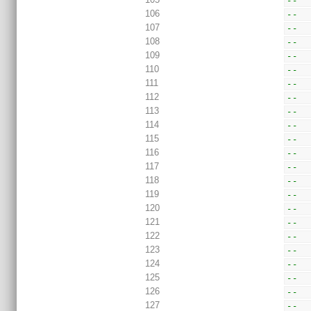
--  
106
--  
107
--  
108
--  
109
--  
110
--  
111
--  
112
--  
113
--  
114
--  
115
--  
116
--  
117
--  
118
--  
119
--  
120
--  
121
--  
122
--  
123
--  
124
--  
125
--  
126
--  
127
--  