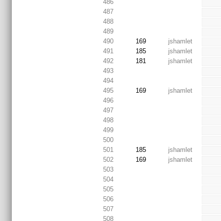
486
487
488
489
490
169
jshamlet
491
185
jshamlet
492
181
jshamlet
493
494
495
169
jshamlet
496
497
498
499
500
501
185
jshamlet
502
169
jshamlet
503
504
505
506
507
508