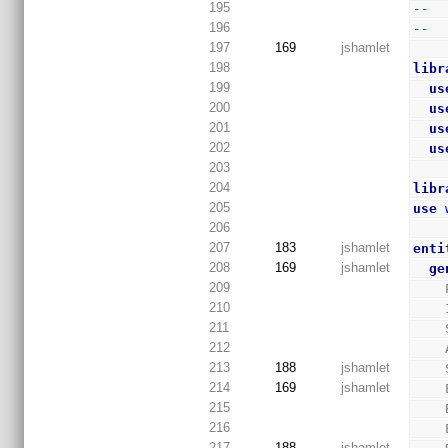
195
--  
196
--  
197
169
jshamlet
198
libr
199
us
200
us
201
us
202
us
203
204
libr
205
use
206
207
183
jshamlet
enti
208
169
jshamlet
ge
209
210
211
212
213
188
jshamlet
214
169
jshamlet
215
216
217
188
jshamlet