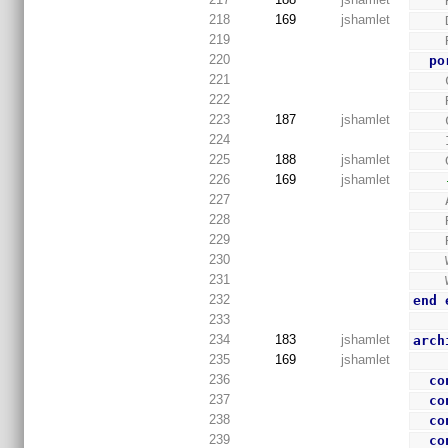
218
169
jshamlet
219
220
po
221
222
223
187
jshamlet
224
225
188
jshamlet
226
169
jshamlet
227
228
229
230
231
232
end
233
234
183
jshamlet
arch
235
169
jshamlet
236
co
237
co
238
co
239
co