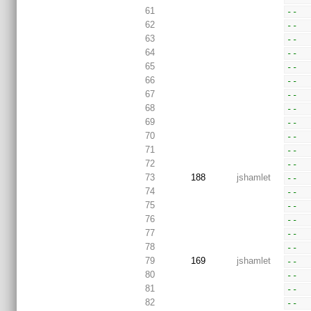
61
--  
62
--  
63
--  
64
--  
65
--  
66
--  
67
--  
68
--  
69
--  
70
--  
71
--  
72
--  
73
188
jshamlet
--  
74
--  
75
--  
76
--  
77
--  
78
--  
79
169
jshamlet
--  
80
--  
81
--  
82
--  