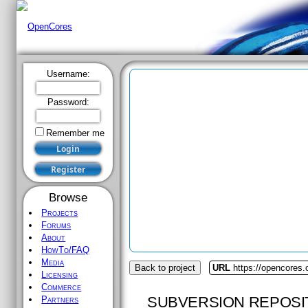
Username:
Password:
Remember me
Browse
Projects
Forums
About
HowTo/FAQ
Media
Back to project
URL
https://opencores.
Licensing
Commerce
SUBVERSION REPOSI
Partners