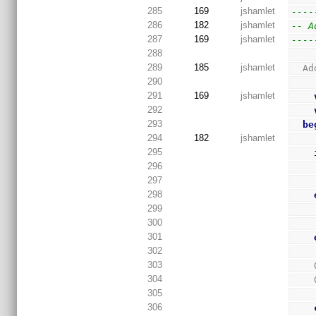
285
169
jshamlet
----
286
182
jshamlet
-- A
287
169
jshamlet
----
288
289
185
jshamlet
  
290
291
169
jshamlet
292
293
be
294
182
jshamlet
295
296
297
298
299
300
301
302
303
304
305
306