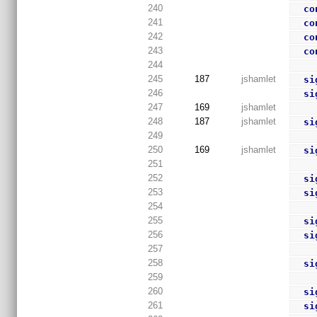
240
co
241
co
242
co
243
co
244
245
187
jshamlet
si
246
si
247
169
jshamlet
248
187
jshamlet
si
249
250
169
jshamlet
si
251
252
si
253
si
254
255
si
256
si
257
258
si
259
260
si
261
si