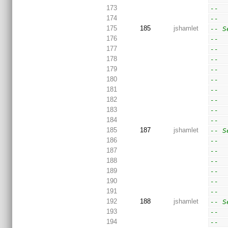
173
--  
174
--  
175
185
jshamlet
-- S
176
--  
177
--  
178
--  
179
--  
180
--  
181
--  
182
--  
183
--  
184
--  
185
187
jshamlet
-- S
186
--  
187
--  
188
--  
189
--  
190
--  
191
--  
192
188
jshamlet
-- S
193
--  
194
--  