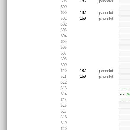
598
185
jshamlet
599
600
187
jshamlet
601
169
jshamlet
602
603
604
605
606
607
608
609
610
187
jshamlet
611
169
jshamlet
612
613
----
614
-- D
615
----
616
617
618
619
620