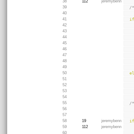
38
112
jeremybenn
39
/
40
41
i
42
43
44
45
46
47
48
49
50
e
51
52
53
54
55
/
56
57
58
19
jeremybenn
i
59
112
jeremybenn
60