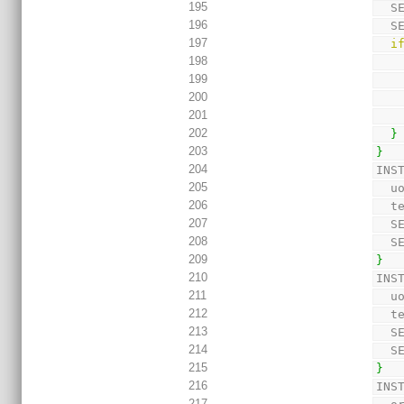
195
  
196
  
197
i
198
199
200
201
202
}
203
}
204
INS
205
  
206
  
207
  
208
  
209
}
210
INS
211
  
212
  
213
  
214
  
215
}
216
INS
217