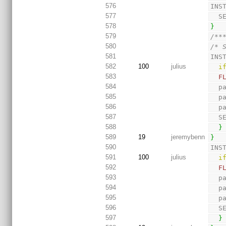
576
INS
577
  
578
}
579
/**
580
/* 
581
INS
582
100
julius
i
583
F
584
  
585
  
586
  
587
  
588
}
589
19
jeremybenn
}
590
INS
591
100
julius
i
592
F
593
  
594
  
595
  
596
  
597
}