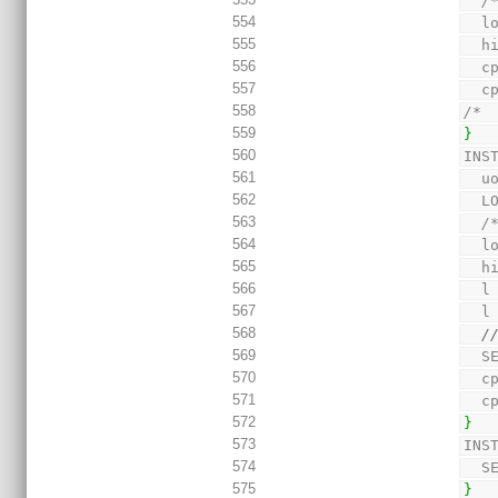
/
554
  l
555
  h
556
  
557
  
558
/* 
559
}
560
INS
561
  
562
  
563
/
564
  l
565
  h
566
  l
567
  l
568
/
569
  
570
  
571
  
572
}
573
INS
574
  
575
}