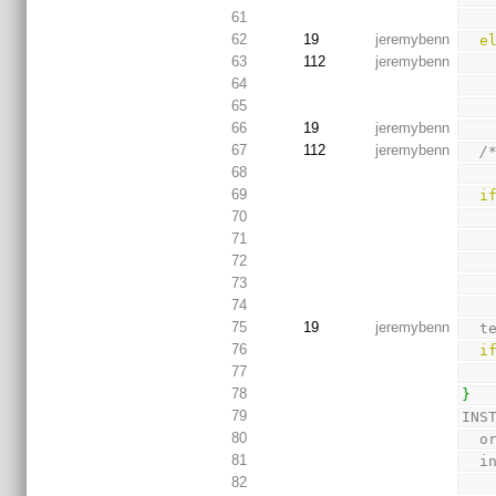
61
62
19
jeremybenn
e
63
112
jeremybenn
64
65
66
19
jeremybenn
67
112
jeremybenn
/
68
69
i
70
71
72
73
74
75
19
jeremybenn
  
76
i
77
78
}
79
INS
80
  
81
  
82