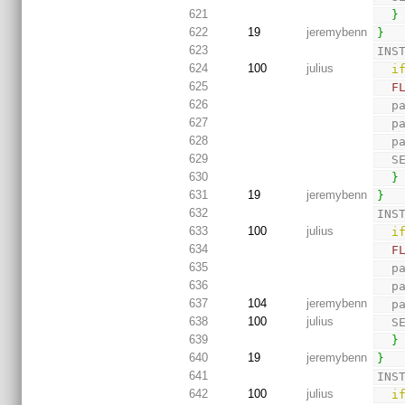
621
}
622
19
jeremybenn
}
623
INS
624
100
julius
i
625
F
626
  
627
  
628
  
629
  
630
}
631
19
jeremybenn
}
632
INS
633
100
julius
i
634
F
635
  
636
  
637
104
jeremybenn
  
638
100
julius
  
639
}
640
19
jeremybenn
}
641
INS
642
100
julius
i