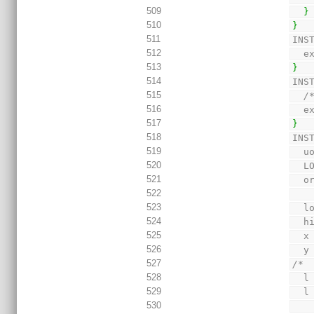
509
}
510
}
511
INS
512
  
513
}
514
INS
515
/
516
  
517
}
518
INS
519
  
520
  
521
  
522
523
  l
524
  h
525
  x
526
  y
527
/* 
528
  l
529
  l
530