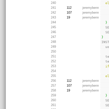
240
e
241
112
jeremybenn
242
107
jeremybenn
243
19
jeremybenn
244
}
245
  
246
  
247
}
248
INS
249
  
250
251
  
252
  
253
i
254
255
e
256
112
jeremybenn
257
107
jeremybenn
258
19
jeremybenn
259
}
260
  
261
  