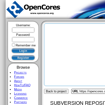
Username:
Password:
Remember me
Browse
Projects
Forums
About
HowTo/FAQ
Media
Back to project
URL
https://opencores.
Licensing
Commerce
SUBVERSION REPOSI
Partners