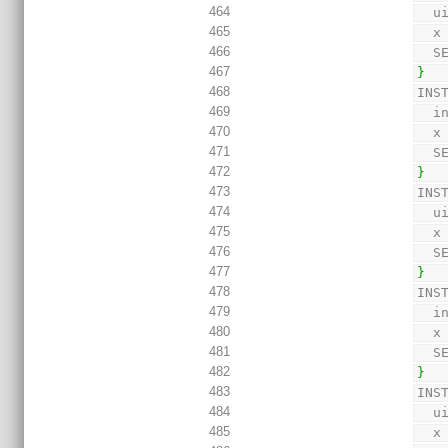
464
  
465
  x
466
  
467
}
468
INS
469
  
470
  x
471
  
472
}
473
INS
474
  
475
  x
476
  
477
}
478
INS
479
  
480
  x
481
  
482
}
483
INS
484
  
485
  x