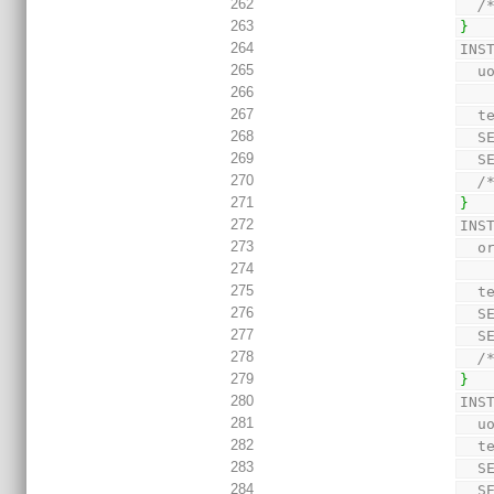
262
/
263
}
264
INS
265
  
266
267
  
268
  
269
  
270
/
271
}
272
INS
273
  
274
275
  
276
  
277
  
278
/
279
}
280
INS
281
  
282
  
283
  
284
  