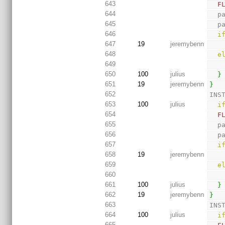
643
F
644
  
645
  
646
i
647
19
jeremybenn
648
e
649
650
100
julius
}
651
19
jeremybenn
}
652
INS
653
100
julius
i
654
F
655
  
656
  
657
i
658
19
jeremybenn
659
e
660
661
100
julius
}
662
19
jeremybenn
}
663
INS
664
100
julius
i
665