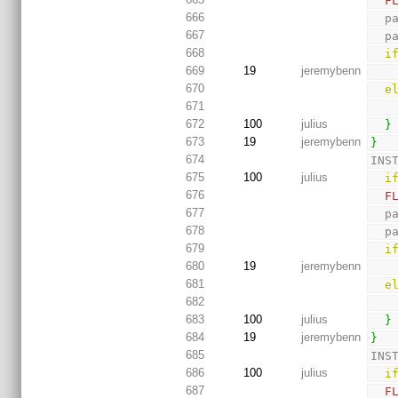
F
666
  
667
  
668
i
669
19
jeremybenn
670
e
671
672
100
julius
}
673
19
jeremybenn
}
674
INS
675
100
julius
i
676
F
677
  
678
  
679
i
680
19
jeremybenn
681
e
682
683
100
julius
}
684
19
jeremybenn
}
685
INS
686
100
julius
i
687
F