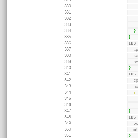
330
331
332
333
334
}
335
}
336
INS
337
  
338
  
339
  
340
}
341
INS
342
  
343
  
344
i
345
346
347
}
348
INS
349
  
350
  
351
}