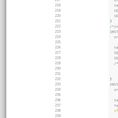
  
218
  
219
  
220
  
221
}
222
/*i
223
INS
224
  
225
226
  
227
  
228
  
229
/
230
231
232
}
233
INS
234
  
235
236
  
237
  
238
i
239