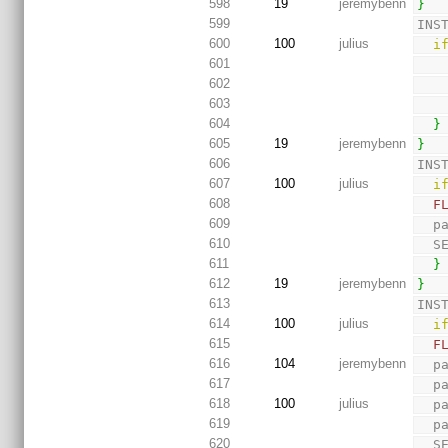
598
19
jeremybenn
}
599
INS
600
100
julius
i
601
602
603
604
}
605
19
jeremybenn
}
606
INS
607
100
julius
i
608
F
609
  
610
  
611
}
612
19
jeremybenn
}
613
INS
614
100
julius
i
615
F
616
104
jeremybenn
  
617
  
618
100
julius
  
619
  
620
  