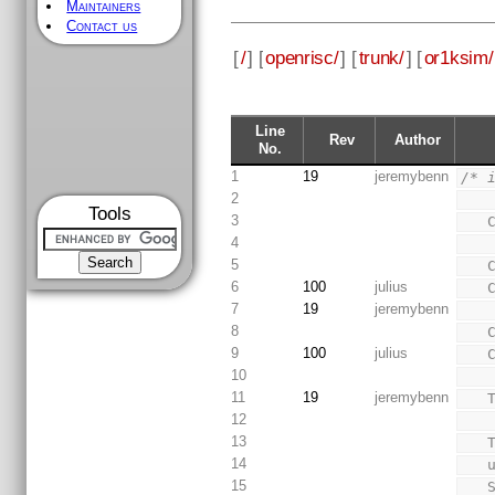
Maintainers
Contact us
[
/
] [
openrisc/
] [
trunk/
] [
or1ksim/
Line
Rev
Author
No.
1
19
jeremybenn
/* 
2
Tools
3
4
5
6
100
julius
7
19
jeremybenn
8
9
100
julius
10
11
19
jeremybenn
12
13
14
15