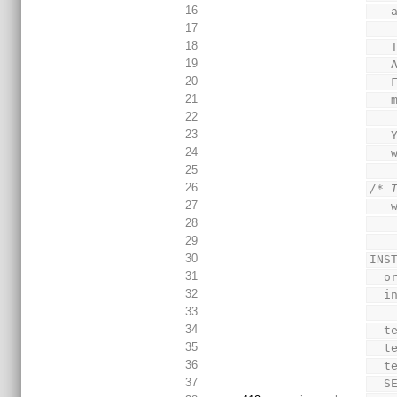
16
 
17
18
19
20
21
 
22
23
24
25
26
/* 
27
 
28
29
30
INS
31
  
32
  
33
34
  
35
  
36
  
37
  