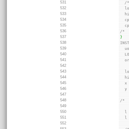
531
/
532
  l
533
  h
534
  
535
  
536
/* 
537
}
538
INS
539
  
540
  
541
  
542
543
  l
544
  h
545
  x
546
  y
547
548
/* 
549
550
  l
551
  l
552
553