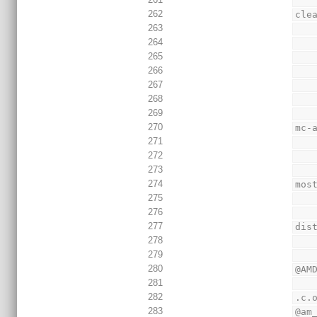
262
cle
263
264
265
266
267
268
269
270
mc-
271
272
273
274
mos
275
276
277
dis
278
279
280
@AM
281
282
.c.
283
@am