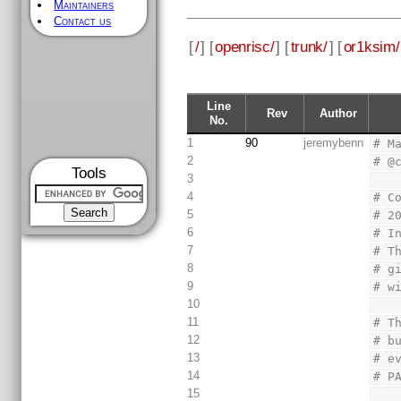
Maintainers
Contact us
[
/
] [
openrisc/
] [
trunk/
] [
or1ksim/
Line
Rev
Author
No.
1
90
jeremybenn
# M
2
# @
Tools
3
4
# C
5
# 2
6
# I
7
# T
8
# g
9
# w
10
11
# T
12
# b
13
# e
14
# P
15