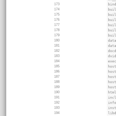
173
bin
174
bui
175
bui
176
bui
177
bui
178
bui
179
bui
180
dat
181
dat
182
doc
183
dvi
184
exe
185
hos
186
hos
187
hos
188
hos
189
hos
190
htm
191
inc
192
inf
193
ins
194
lib