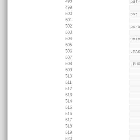
498
pdf
499
500
ps:
501
502
ps-
503
504
uni
505
506
.MA
507
508
.PH
509
510
511
512
513
514
515
516
517
518
519
520