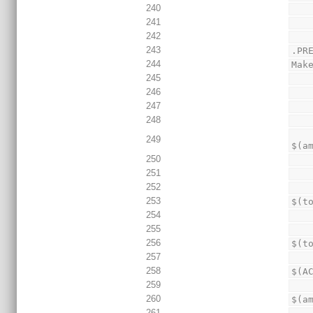
240
241
242
243
.PR
244
Mak
245
246
247
248
            echo ' cd $(t
249
$(a
250
251
252
253
$(t
254
255
256
$(t
257
258
$(A
259
260
$(a
261