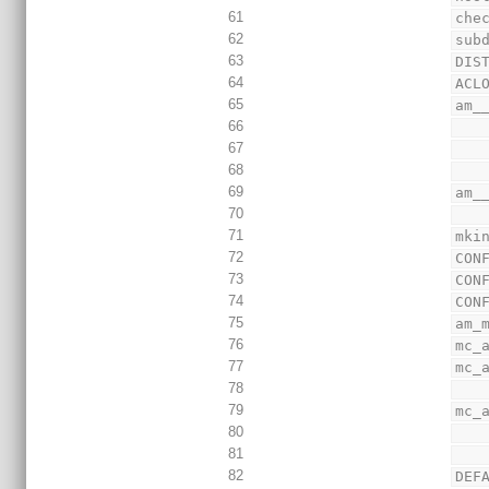
61
che
62
sub
63
DIS
64
ACL
65
am_
66
67
68
69
am_
70
71
mki
72
CON
73
CON
74
CON
75
am_
76
mc_
77
mc_
78
79
mc_
80
81
82
DEF