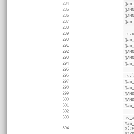
284
@am
285
@AM
286
@AM
287
@am
288
289
.c.
290
@am
291
@am
292
@AM
293
@AM
294
@am
295
296
.c.
297
@am
298
@am
299
@AM
300
@AM
301
@am
302
303
mc_
@am
304
$(C
asy