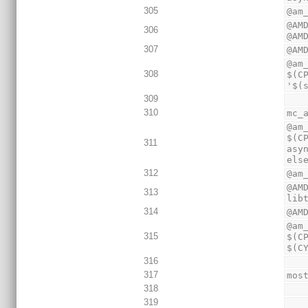
305
@am
@AM
306
@AM
307
@AM
@am
308
$(C
'$(
309
310
mc_
@am
$(C
311
asy
els
312
@am
@AM
313
lib
314
@AM
@am
315
$(C
$(C
316
317
mos
318
319