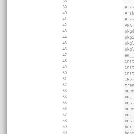
38
39
# -
40
# T
41
# -
42
VPA
43
pkg
44
pkg
45
pkg
46
pkg
47
am_
48
ins
49
ins
50
ins
51
INS
52
tra
53
NOR
54
PRE
55
POS
56
NOR
57
PRE
58
POS
59
bui
60
hos