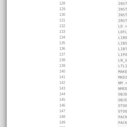
128
INS
129
INS
130
INS
131
INS
132
LD 
133
LDF
134
LIB
135
LIB
136
LIB
137
LIP
138
LN_
139
LTL
140
MAK
141
MKD
142
NM 
143
NME
144
OBJ
145
OBJ
146
OTO
147
OTO
148
PAC
149
PAC