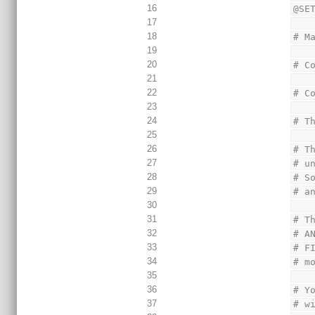
16
@SE
17
18
# M
19
20
# C
21
22
# C
23
24
# T
25
26
# T
27
# u
28
# S
29
# a
30
31
# T
32
# A
33
# F
34
# m
35
36
# Y
37
# w