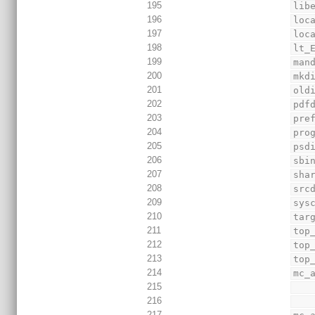
195
lib
196
loc
197
loc
198
lt_
199
man
200
mkd
201
old
202
pdf
203
pre
204
pro
205
psd
206
sbi
207
sha
208
src
209
sys
210
tar
211
top
212
top
213
top
214
mc_
215
216
217