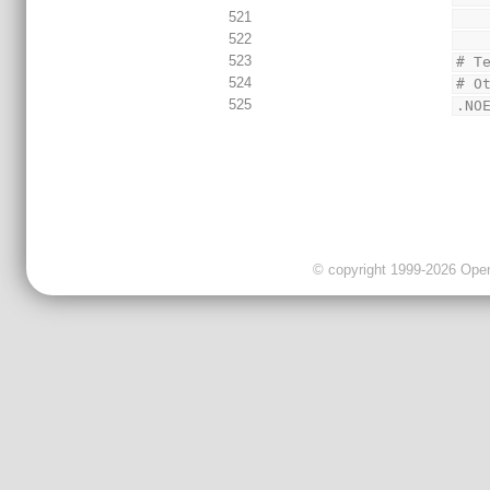
521
522
523
# T
524
# O
525
.NO
© copyright 1999-2026 OpenC