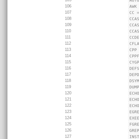
AUT
106
AWK
107
CC 
108
CCA
109
CCA
110
CCA
111
CCD
112
CFL
113
CPP
114
CPP
115
CYG
116
DEF
117
DEP
118
DSY
119
DUM
120
ECH
121
ECH
122
ECH
123
EGR
124
EXE
125
FGR
126
GRE
127
INS