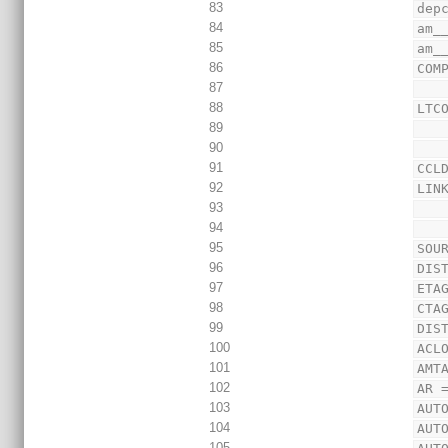
83
dep
84
am_
85
am_
86
COM
87
88
LTC
89
90
91
CCL
92
LIN
93
94
95
SOU
96
DIS
97
ETA
98
CTA
99
DIS
100
ACL
101
AMT
102
AR 
103
AUT
104
AUT
105