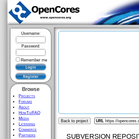
Username:
Password:
Remember me
Browse
Projects
Forums
About
HowTo/FAQ
Media
Back to project
URL
https://opencores.
Licensing
Commerce
SUBVERSION REPOSI
Partners