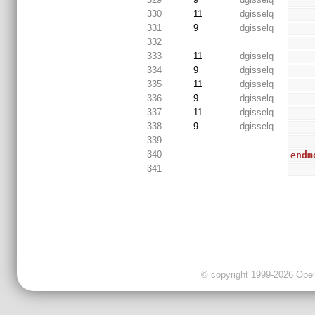
330
11
dgisselq
331
9
dgisselq
332
333
11
dgisselq
334
9
dgisselq
335
11
dgisselq
336
9
dgisselq
337
11
dgisselq
338
9
dgisselq
339
340
endm
341
© copyright 1999-2026 OpenC