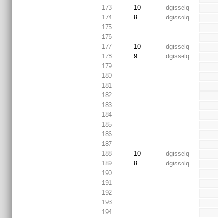
173
10
dgisselq
174
9
dgisselq
175
176
177
10
dgisselq
178
9
dgisselq
179
180
181
182
183
184
185
186
187
188
10
dgisselq
189
9
dgisselq
190
191
192
193
194