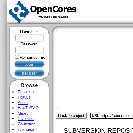
Username:
Password:
Remember me
Browse
Projects
Forums
About
HowTo/FAQ
Media
Back to project
URL
https://opencores.
Licensing
Commerce
SUBVERSION REPOSI
Partners