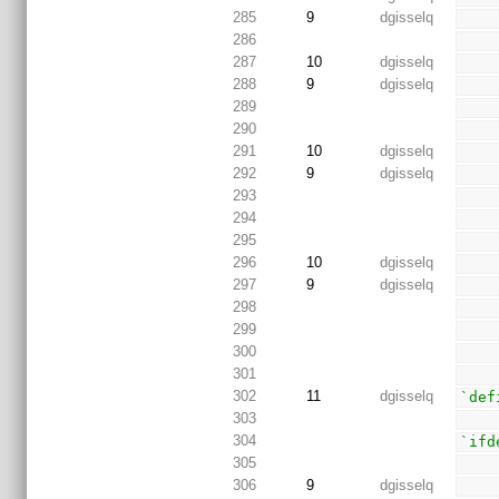
285
9
dgisselq
286
287
10
dgisselq
288
9
dgisselq
289
290
291
10
dgisselq
292
9
dgisselq
293
294
295
296
10
dgisselq
297
9
dgisselq
298
299
300
301
302
11
dgisselq
`def
303
304
`ifd
305
306
9
dgisselq