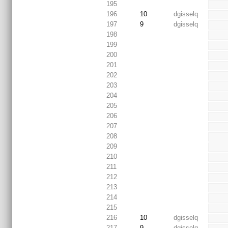
195
196
10
dgisselq
197
9
dgisselq
198
199
200
201
202
203
204
205
206
207
208
209
210
211
212
213
214
215
216
10
dgisselq
217
9
dgisselq