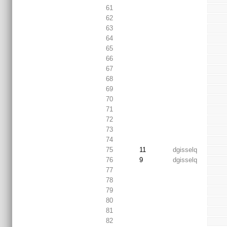
61
62
63
64
65
66
67
68
69
70
71
72
73
74
75
11
dgisselq
76
9
dgisselq
77
78
79
80
81
82