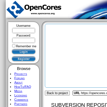
Username:
Password:
Remember me
Browse
Projects
Forums
About
HowTo/FAQ
Media
Back to project
URL
https://opencores.
Licensing
Commerce
SUBVERSION REPOSI
Partners