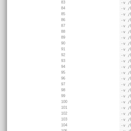
83
-v /
84
-v /
85
-v /
86
-v /
87
-v /
88
-v /
89
-v /
90
-v /
91
-v /
92
-v /
93
-v /
94
-v /
95
-v /
96
-v /
97
-v /
98
-v /
99
-v /
100
-v /
101
-v /
102
-v /
103
-v /
104
-v /
105