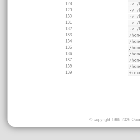
128
-v /
129
-v /
130
-v /
131
-v /
132
-v /
133
/hom
134
/hom
135
/hom
136
/hom
137
/hom
138
/hom
139
+inc
© copyright 1999-2026 OpenC