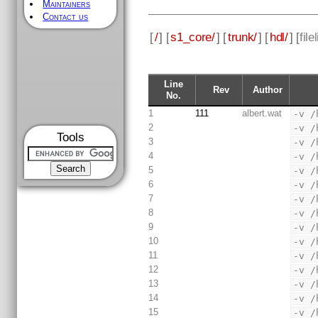
Maintainers
Contact us
[
/
] [
s1_core/
] [
trunk/
] [
hdl/
] [
file
Line
Rev
Author
No.
1
111
albert.wat
-v /
2
-v /
Tools
3
-v /
4
-v /
5
-v /
6
-v /
7
-v /
8
-v /
9
-v /
10
-v /
11
-v /
12
-v /
13
-v /
14
-v /
15
-v /