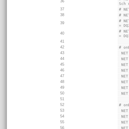
36
Sch 
37
# NE
38
# NE
# NE
39
= DQ
# NE
40
= DQ
41
42
# on
43
 NE
44
 NE
45
 NE
46
 NE
47
 NE
48
 NE
49
 NE
50
 NE
51
52
# on
53
 NE
54
 NE
55
 NE
56
 NE