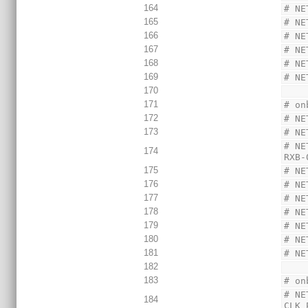
164
# NE
165
# NE
166
# NE
167
# NE
168
# NE
169
# NE
170
171
# on
172
# NE
173
# NE
# NE
174
RXB-
175
# NE
176
# NE
177
# NE
178
# NE
179
# NE
180
# NE
181
# NE
182
183
# on
# NE
184
CLK_