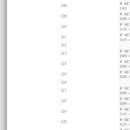
# NE
108
CAS
# NE
109
DDR-
# NET "
110
Sch 
# NET "
111
Sch 
112
# NE
113
DDR-
# NE
114
DDR-
# NE
115
DDR-
116
# NE
117
DDR-
# NE
118
DDR-
# NET 
119
Sch 
# NET 
120
Sch 