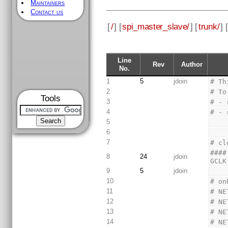
Maintainers
Contact us
[
/
] [
spi_master_slave/
] [
trunk/
] [
Line
Rev
Author
No.
1
5
jdoin
# Th
2
# To
Tools
3
# - 
4
# - 
5
6
7
# cl
####
8
24
jdoin
GCLK
9
5
jdoin
10
# on
11
# NE
12
# NE
13
# NE
14
# NE