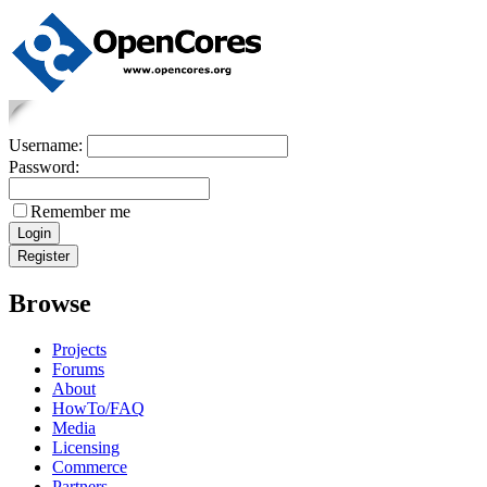
Username:
Password:
Remember me
Browse
Projects
Forums
About
HowTo/FAQ
Media
Licensing
Commerce
Partners