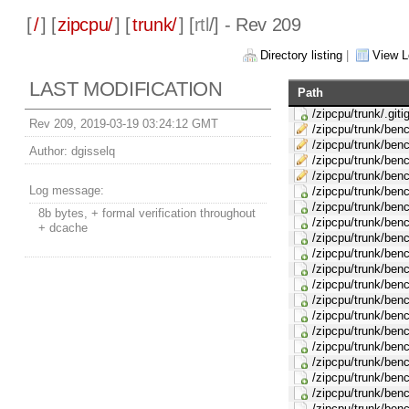
[
/
] [
zipcpu/
] [
trunk/
] [
rtl
/] - Rev 209
Directory listing
|
View L
LAST MODIFICATION
Path
/zipcpu/trunk/.giti
Rev 209, 2019-03-19 03:24:12 GMT
/zipcpu/trunk/ben
/zipcpu/trunk/ben
Author:
dgisselq
/zipcpu/trunk/benc
/zipcpu/trunk/ben
Log message:
/zipcpu/trunk/b
/zipcpu/trunk/ben
8b bytes, + formal verification throughout
/zipcpu/trunk/benc
+ dcache
/zipcpu/trunk/ben
/zipcpu/trunk/ben
/zipcpu/trunk/ben
/zipcpu/trunk/ben
/zipcpu/trunk/ben
/zipcpu/trunk/ben
/zipcpu/trunk/ben
/zipcpu/trunk/ben
/zipcpu/trunk/benc
/zipcpu/trunk/benc
/zipcpu/trunk/ben
/zipcpu/trunk/benc