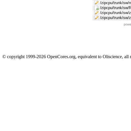
/zipcpu/trunk/sw/n
/zipcpu/trunk/s
/zipcpu/trunk/sw
/zipcpu/trunk/sw/
powe
© copyright 1999-2026 OpenCores.org, equivalent to Oliscience, all 