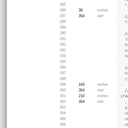
285
  
286
38
mohor
287
354
olof
/
288
 
289
290
/
291
 
292
 
293
 
294
 
295
296
/
297
 
298
 
299
164
mohor
300
354
olof
/
301
210
mohor
`ifd
302
354
olof
,
303
/
304
 
305
 
306
 