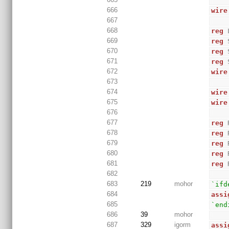
666
wire
667
668
reg
 
669
reg
 
670
reg
 
671
reg
 
672
wire
673
674
wire
675
wire
676
677
reg
 
678
reg
 
679
reg
 
680
reg
 
681
reg
 
682
683
219
mohor
`ifd
684
assi
685
`end
686
39
mohor
687
329
igorm
assi