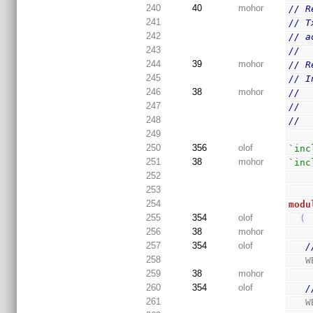
240
40
mohor
// R
241
// T
242
// a
243
//
244
39
mohor
// R
245
// I
246
38
mohor
//
247
//
248
//
249
250
356
olof
`inc
251
38
mohor
`inc
252
253
254
modu
255
354
olof
(
256
38
mohor
257
354
olof
/
258
 
259
38
mohor
260
354
olof
/
261
 