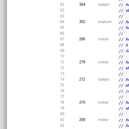
61
304
tadejm
// R
62
// m
63
//
64
302
markom
// R
65
// R
66
//
67
280
mohor
// R
68
// A
69
// d
70
//
71
278
mohor
// R
72
// W
73
//
74
272
tadejm
// R
75
// W
76
// i
77
//
78
270
mohor
// R
79
// W
80
//
81
269
mohor
// R
82
// R