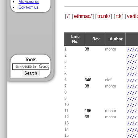
Maintainers
Contact us
[
/
] [
ethmac/
] [
trunk/
] [
rtl/
] [
veril
Line
Rev
Author
No.
1
38
mohor
////
2
////
Tools
3
////
4
////
5
////
6
346
olof
////
7
38
mohor
////
8
////
9
////
10
////
11
166
mohor
////
12
38
mohor
////
13
////
14
////
15
////