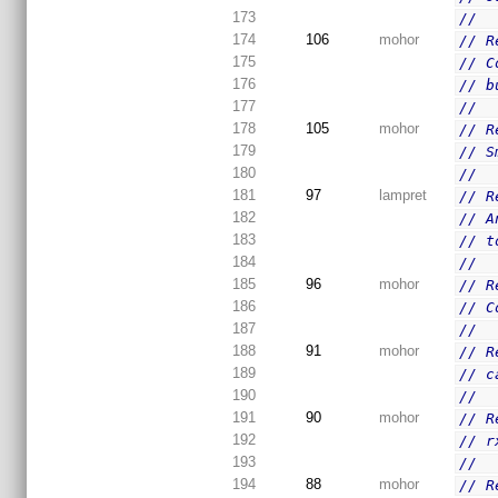
173
//
174
106
mohor
// R
175
// C
176
// b
177
//
178
105
mohor
// R
179
// S
180
//
181
97
lampret
// R
182
// A
183
// t
184
//
185
96
mohor
// R
186
// C
187
//
188
91
mohor
// R
189
// c
190
//
191
90
mohor
// R
192
// r
193
//
194
88
mohor
// R