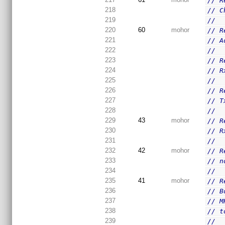
// R
218
// C
219
//
220
60
mohor
// R
221
// A
222
//
223
// R
224
// R
225
//
226
// R
227
// T
228
//
229
43
mohor
// R
230
// R
231
//
232
42
mohor
// R
233
// n
234
//
235
41
mohor
// R
236
// B
237
// M
238
// t
239
//