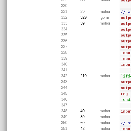
outp
330
331
39
mohor
// W
332
329
igorm
outp
333
39
mohor
outp
334
outp
335
outp
336
outp
337
outp
338
inpu
339
inpu
340
inpu
341
342
219
mohor
`ifd
343
outp
344
outp
345
reg
346
`end
347
348
40
mohor
inpu
349
39
mohor
350
60
mohor
// R
351
42
mohor
inpu