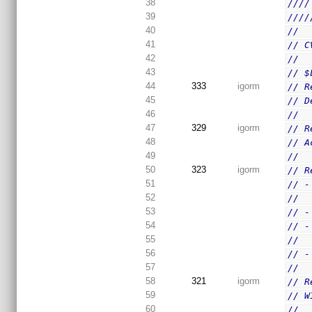
38
////
39
////
40
//
41
// C
42
//
43
// $
44
333
igorm
// R
45
// D
46
//
47
329
igorm
// R
48
// A
49
//
50
323
igorm
// R
51
// -
52
//  
53
// -
54
// -
55
//  
56
// -
57
//
58
321
igorm
// R
59
// W
60
//