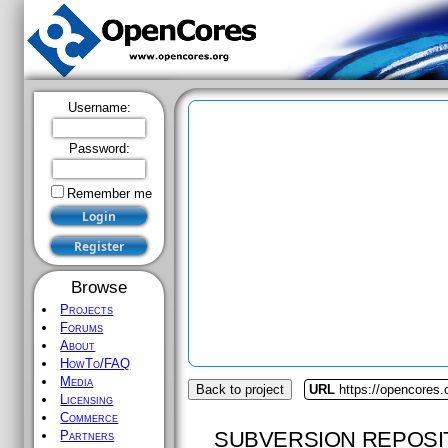
Username:
Password:
Remember me
Browse
Projects
Forums
About
HowTo/FAQ
Media
Back to project
URL
https://opencores
Licensing
Commerce
SUBVERSION REPOSI
Partners