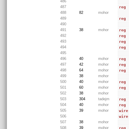
486
487
reg
488
82
mohor
489
reg
490
491
38
mohor
reg
492
reg
493
reg
 
494
reg
 
495
496
40
mohor
reg
 
497
42
mohor
reg
498
64
mohor
reg
 
499
38
mohor
500
40
mohor
reg
 
501
60
mohor
reg
 
502
38
mohor
503
304
tadejm
reg
504
40
mohor
reg
 
505
39
mohor
wire
506
wire
507
38
mohor
508
39
mohor
reg
 