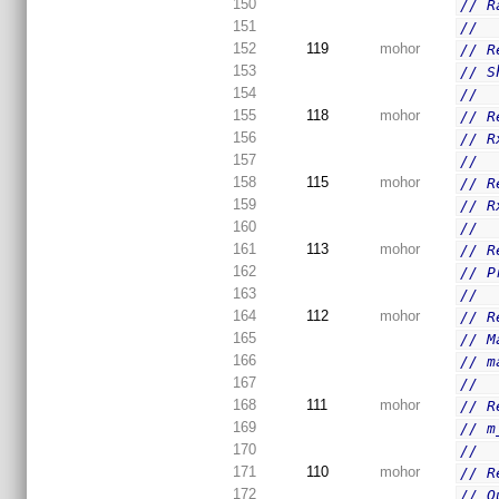
150
// R
151
//
152
119
mohor
// R
153
// S
154
//
155
118
mohor
// R
156
// R
157
//
158
115
mohor
// R
159
// R
160
//
161
113
mohor
// R
162
// P
163
//
164
112
mohor
// R
165
// M
166
// m
167
//
168
111
mohor
// R
169
// m
170
//
171
110
mohor
// R
172
// O