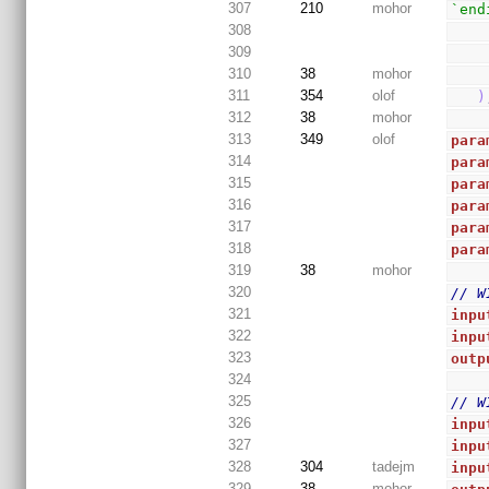
307
210
mohor
`end
308
309
310
38
mohor
311
354
olof
)
312
38
mohor
313
349
olof
para
314
para
315
para
316
para
317
para
318
para
319
38
mohor
320
// W
321
inpu
322
inpu
323
outp
324
325
// W
326
inpu
327
inpu
328
304
tadejm
inpu
329
38
mohor