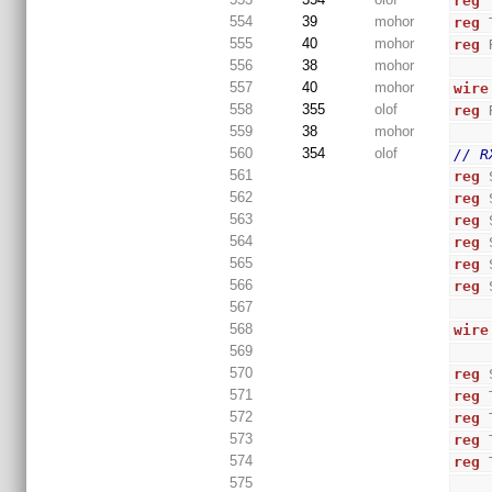
reg
 
554
39
mohor
reg
 
555
40
mohor
reg
 
556
38
mohor
557
40
mohor
wire
558
355
olof
reg
 
559
38
mohor
560
354
olof
// R
561
reg
 
562
reg
 
563
reg
 
564
reg
 
565
reg
 
566
reg
 
567
568
wire
569
570
reg
 
571
reg
 
572
reg
 
573
reg
 
574
reg
 
575