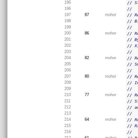
195
// S
196
//
197
87
mohor
// R
198
// B
199
//
200
86
mohor
// R
201
// B
202
// X
203
//
204
82
mohor
// R
205
// S
206
//
207
80
mohor
// R
208
// I
209
//
210
77
mohor
// R
211
// S
212
// a
213
//
214
64
mohor
// R
215
// R
216
//
217
61
mohor