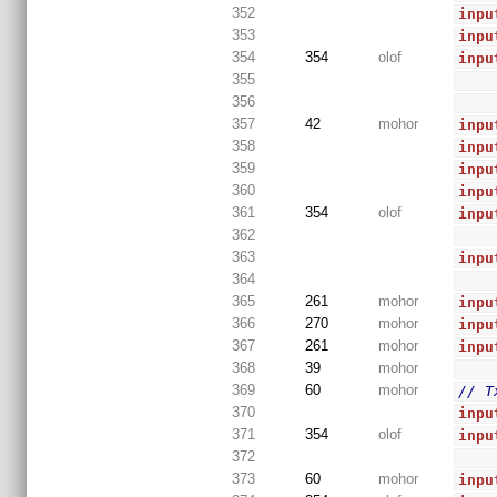
352
inpu
353
inpu
354
354
olof
inpu
355
356
357
42
mohor
inpu
358
inpu
359
inpu
360
inpu
361
354
olof
inpu
362
363
inpu
364
365
261
mohor
inpu
366
270
mohor
inpu
367
261
mohor
inpu
368
39
mohor
369
60
mohor
// T
370
inpu
371
354
olof
inpu
372
373
60
mohor
inpu