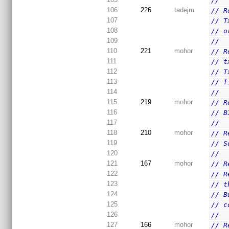
//
106
226
tadejm
// R
107
// T
108
// o
109
//
110
221
mohor
// R
111
// t
112
// T
113
// f
114
//
115
219
mohor
// R
116
// B
117
//
118
210
mohor
// R
119
// S
120
//
121
167
mohor
// R
122
// R
123
// t
124
// B
125
// c
126
//
127
166
mohor
// R