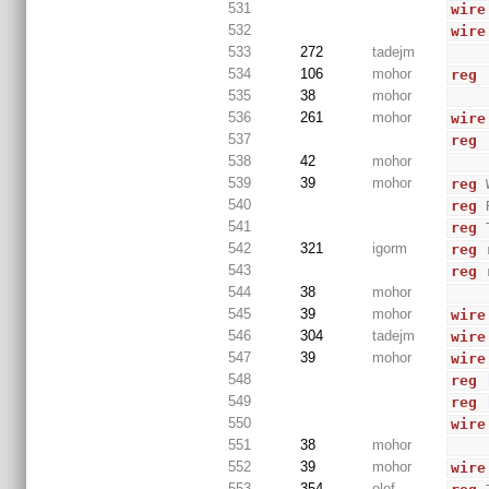
531
wire
532
wire
533
272
tadejm
534
106
mohor
reg
 
535
38
mohor
536
261
mohor
wire
537
reg
538
42
mohor
539
39
mohor
reg
 
540
reg
 
541
reg
 
542
321
igorm
reg
 
543
reg
 
544
38
mohor
545
39
mohor
wire
546
304
tadejm
wire
547
39
mohor
wire
548
reg
549
reg
550
wire
551
38
mohor
552
39
mohor
wire
553
354
olof