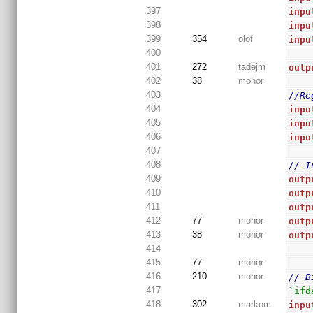
397
inpu
398
inpu
399
354
olof
inpu
400
401
272
tadejm
outp
402
38
mohor
403
//Re
404
inpu
405
inpu
406
inpu
407
408
// I
409
outp
410
outp
411
outp
412
77
mohor
outp
413
38
mohor
outp
414
415
77
mohor
416
210
mohor
// B
417
`ifd
418
302
markom
inpu