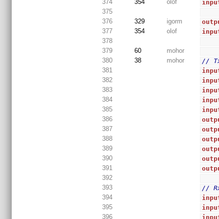
374
354
olof
inpu
375
376
329
igorm
outp
377
354
olof
inpu
378
379
60
mohor
380
38
mohor
// T
381
inpu
382
inpu
383
inpu
384
inpu
385
inpu
386
outp
387
outp
388
outp
389
outp
390
outp
391
outp
392
393
// R
394
inpu
395
inpu
396
inpu