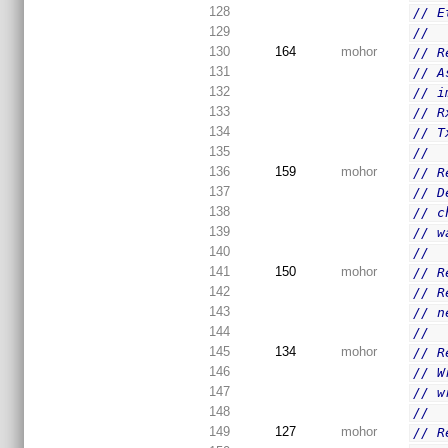
128
// E
129
//
130
164
mohor
// R
131
// A
132
// i
133
// R
134
// T
135
//
136
159
mohor
// R
137
// D
138
// c
139
// w
140
//
141
150
mohor
// R
142
// R
143
// n
144
//
145
134
mohor
// R
146
// W
147
// w
148
//
149
127
mohor
// R