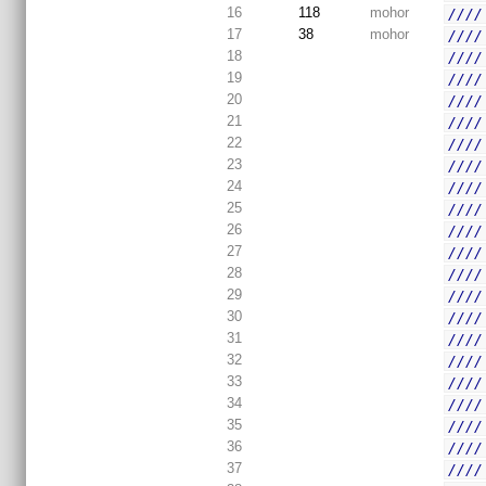
16
118
mohor
////
17
38
mohor
////
18
////
19
////
20
////
21
////
22
////
23
////
24
////
25
////
26
////
27
////
28
////
29
////
30
////
31
////
32
////
33
////
34
////
35
////
36
////
37
////