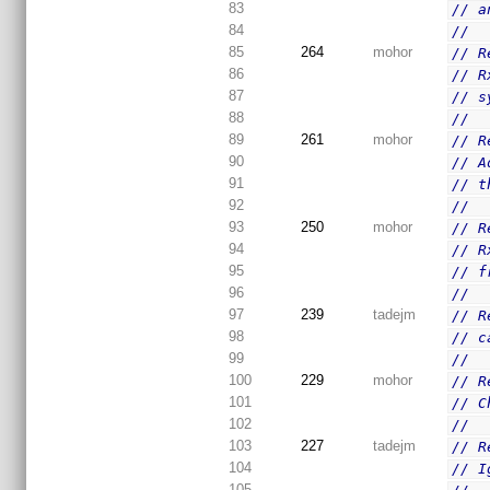
83
// a
84
//
85
264
mohor
// R
86
// R
87
// s
88
//
89
261
mohor
// R
90
// A
91
// t
92
//
93
250
mohor
// R
94
// R
95
// f
96
//
97
239
tadejm
// R
98
// c
99
//
100
229
mohor
// R
101
// C
102
//
103
227
tadejm
// R
104
// I
105