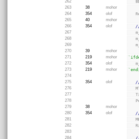
262
  
263
38
mohor
264
354
olof
  
265
40
mohor
266
354
olof
/
267
 
268
 
269
 
270
39
mohor
271
219
mohor
`ifd
272
354
olof
 
273
219
mohor
`end
274
275
354
olof
/
276
  
277
 
278
 
279
38
mohor
280
354
olof
/
281
  
282
 
283
284
/