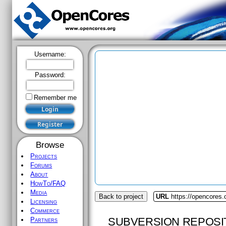
Username:
Password:
Remember me
Browse
Projects
Forums
About
HowTo/FAQ
Media
Back to project
URL
https://opencores
Licensing
Commerce
SUBVERSION REPOSI
Partners