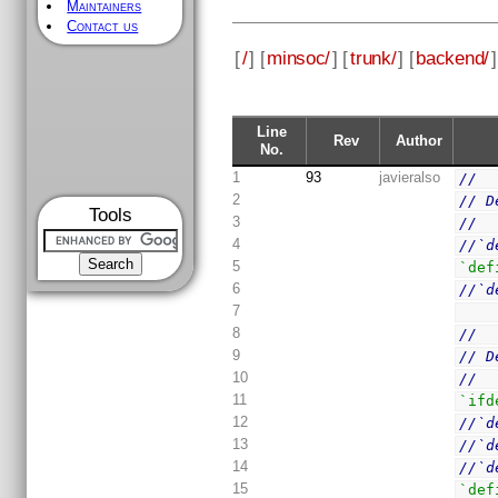
Maintainers
Contact us
[
/
] [
minsoc/
] [
trunk/
] [
backend/
]
Line
Rev
Author
No.
1
93
javieralso
//
2
// D
Tools
3
//
4
//`d
5
`def
6
//`d
7
8
// 
9
// D
10
//
11
`ifd
12
//`d
13
//`d
14
//`d
15
`def