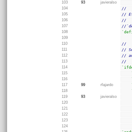
103
93
javieralso
104
//
105
// E
106
//
107
//`d
108
`def
109
110
//
111
// S
112
// a
113
//
114
`ifd
115
116
117
99
rfajardo
118
119
93
javieralso
120
121
122
123
124
125