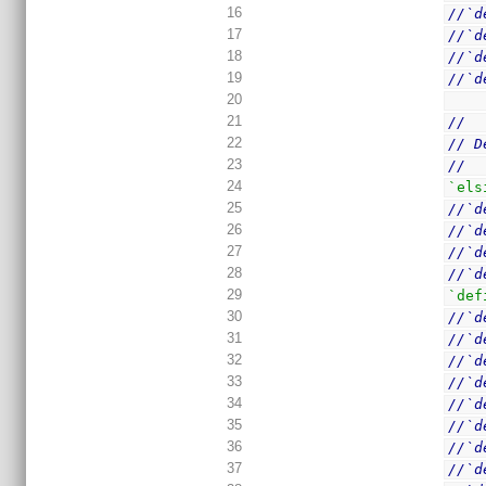
16
//`d
17
//`d
18
//`d
19
//`d
20
21
//
22
// D
23
//
24
`els
25
//`d
26
//`d
27
//`d
28
//`d
29
`def
30
//`d
31
//`d
32
//`d
33
//`d
34
//`d
35
//`d
36
//`d
37
//`d