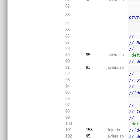
82
83
DIVI
84
85
86
//
87
// R
88
//
89
95
javieralso
`def
90
//`d
91
93
javieralso
92
//
93
// S
94
//
95
//`d
96
97
//
98
// C
99
//
100
`def
101
158
rfajardo
//`d
102
95
javieralso
//`d