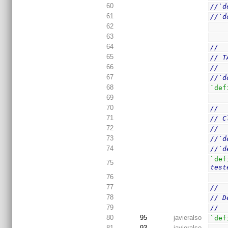
60
//`d
61
//`d
62
63
64
//
65
// T
66
//
67
//`d
68
`def
69
70
//
71
// C
72
//
73
//`d
74
//`d
`def
75
test
76
77
//
78
// D
79
//
80
95
javieralso
`def
81
93
javieralso