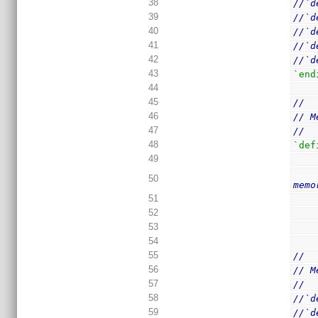
38
//`d
39
//`d
40
//`d
41
//`d
42
//`d
43
`end
44
45
//
46
// M
47
//
48
`def
49
50
memo
51
52
53
54
55
//
56
// M
57
//
58
//`d
59
//`d