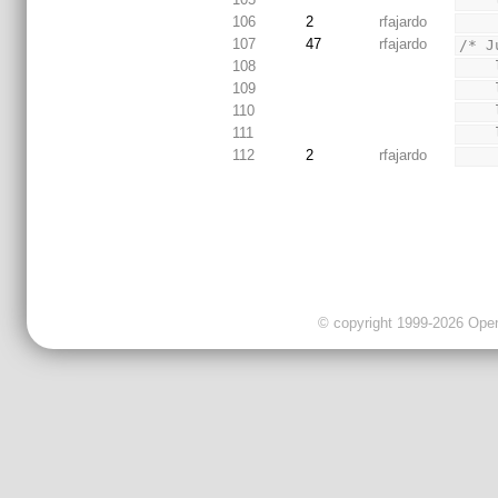
106
2
rfajardo
107
47
rfajardo
/* J
108
109
110
111
112
2
rfajardo
© copyright 1999-2026 OpenC