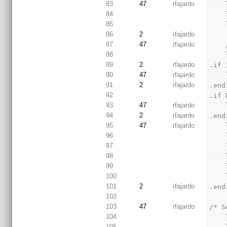
83
47
rfajardo
84
85
86
2
rfajardo
87
47
rfajardo
88
89
2
rfajardo
.if 
90
47
rfajardo
91
2
rfajardo
.end
92
.if 
93
47
rfajardo
94
2
rfajardo
.end
95
47
rfajardo
96
97
98
99
100
101
2
rfajardo
.end
102
103
47
rfajardo
/* S
104
105