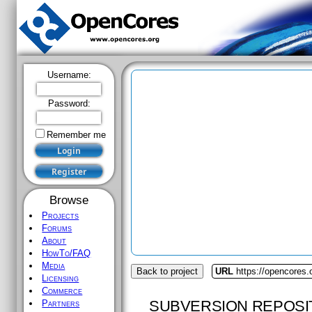
Username:
Password:
Remember me
Browse
Projects
Forums
About
HowTo/FAQ
Media
Back to project
URL
https://opencores
Licensing
Commerce
SUBVERSION REPOSI
Partners