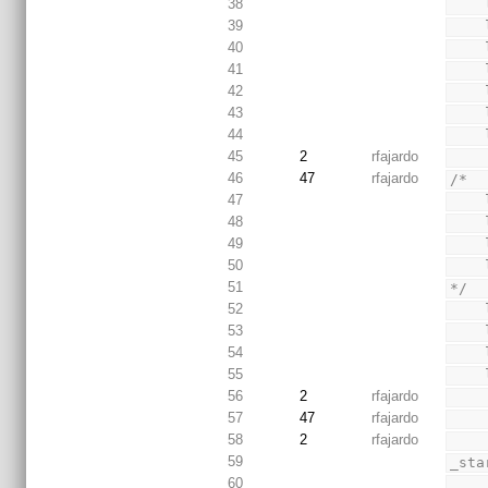
38
39
40
41
42
43
44
45
2
rfajardo
46
47
rfajardo
/*
47
48
49
50
51
*/
52
53
54
55
56
2
rfajardo
57
47
rfajardo
58
2
rfajardo
59
_sta
60