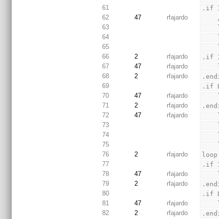
61
.if 
62
47
rfajardo
63
64
65
66
2
rfajardo
.if 
67
47
rfajardo
68
2
rfajardo
.end
69
.if 
70
47
rfajardo
71
2
rfajardo
.end
72
47
rfajardo
73
74
75
76
2
rfajardo
loop
77
.if 
78
47
rfajardo
79
2
rfajardo
.end
80
.if 
81
47
rfajardo
82
2
rfajardo
.end