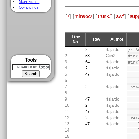
Maintainers
Contact us
[
/
] [
minsoc/
] [
trunk/
] [
sw/
] [
supp
Line
Rev
Author
No.
1
2
rfajardo
/* S
2
53
ConX.
#inc
Tools
3
64
rfajardo
#inc
4
2
rfajardo
5
47
rfajardo
6
7
2
rfajardo
_sta
8
9
47
rfajardo
10
2
rfajardo
11
47
rfajardo
12
2
rfajardo
_res
13
47
rfajardo
14
15