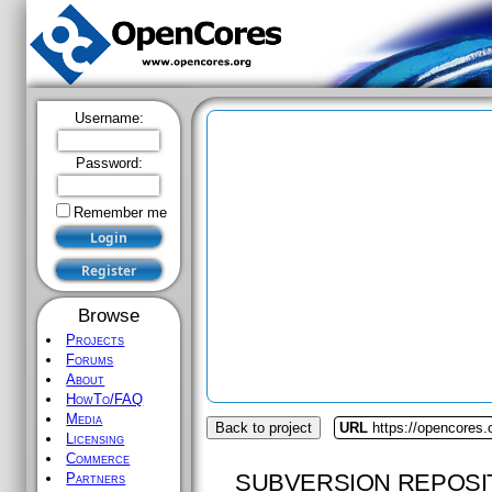
Username:
Password:
Remember me
Browse
Projects
Forums
About
HowTo/FAQ
Media
Back to project
URL
https://opencores
Licensing
Commerce
SUBVERSION REPOSI
Partners