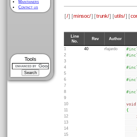
Maintainers
Contact us
[
/
] [
minsoc/
] [
trunk/
] [
utils/
] [
con
Line
Rev
Author
No.
1
40
rfajardo
#inc
2
#inc
Tools
3
4
#inc
5
6
#inc
7
8
#inc
9
10
void
11
{
12
13
14
15