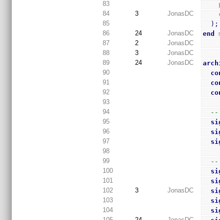
83
84
3
JonasDC
85
)
;
86
24
JonasDC
end
 
87
2
JonasDC
88
3
JonasDC
89
24
JonasDC
arch
90
co
91
co
92
co
93
94
--
95
si
96
si
97
si
98
99
--
100
si
101
si
102
3
JonasDC
si
103
si
104
si
105
24
JonasDC