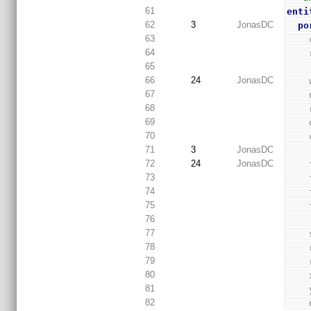
61
enti
62
3
JonasDC
po
63
64
65
66
24
JonasDC
67
68
69
70
71
3
JonasDC
72
24
JonasDC
73
74
75
76
77
78
79
80
81
82