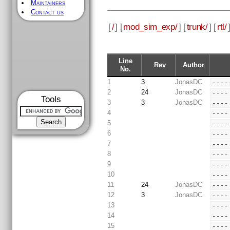
Maintainers
Contact us
[
/
] [
mod_sim_exp/
] [
trunk/
] [
rtl/
Line
Rev
Author
No.
1
3
JonasDC
----
2
24
JonasDC
----
Tools
3
3
JonasDC
----
4
----
5
----
6
----
7
----
8
----
9
----
10
----
11
24
JonasDC
----
12
3
JonasDC
----
13
----
14
----
15
----