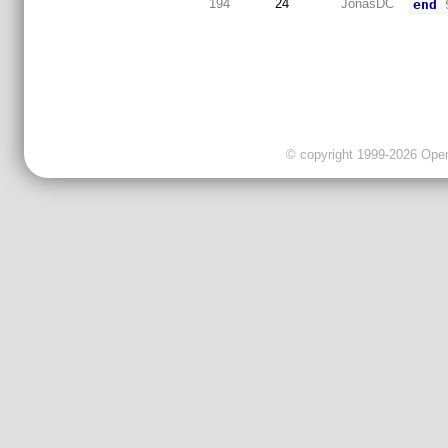
194
24
JonasDC
end
 
© copyright 1999-2026 OpenC