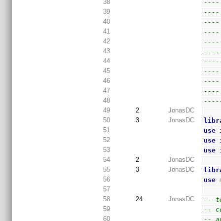
38
----
39
----
40
----
41
----
42
----
43
----
44
----
45
----
46
----
47
----
48
----
49
2
JonasDC
50
3
JonasDC
libr
51
use
52
use
53
use
54
2
JonasDC
55
3
JonasDC
libr
56
use
 
57
58
24
JonasDC
-- t
59
-- c
60
-- a