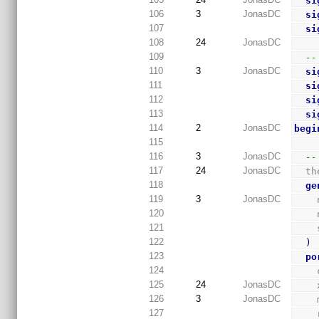
si
106
3
JonasDC
si
107
si
108
24
JonasDC
109
--
110
3
JonasDC
si
111
si
112
si
113
si
114
2
JonasDC
begi
115
116
3
JonasDC
--
117
24
JonasDC
  
118
ge
119
3
JonasDC
120
121
122
)
123
po
124
125
24
JonasDC
126
3
JonasDC
127