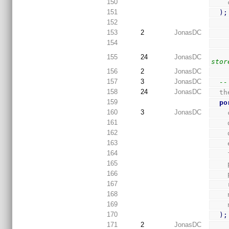
150
151
)
;
152
153
2
JonasDC
154
155
24
JonasDC
stor
156
2
JonasDC
157
3
JonasDC
--
158
24
JonasDC
  
159
po
160
3
JonasDC
161
162
163
164
165
166
167
168
169
170
)
;
171
2
JonasDC