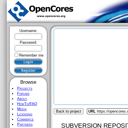
Username:
Password:
Remember me
Browse
Projects
Forums
About
HowTo/FAQ
Media
Back to project
URL
https://opencores
Licensing
Commerce
SUBVERSION REPOSI
Partners