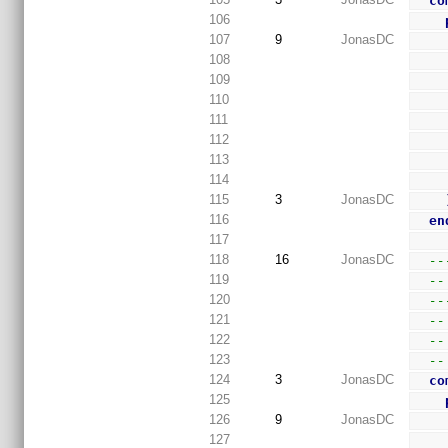
co
106
107
9
JonasDC
108
109
110
111
112
113
114
115
3
JonasDC
116
en
117
118
16
JonasDC
--
119
--
120
--
121
--
122
--
123
--
124
3
JonasDC
co
125
126
9
JonasDC
127