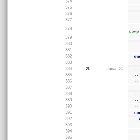
374
375
376
377
378
comp
379
380
381
382
en
383
384
20
JonasDC
--
385
--
386
--
387
--
388
--
389
--
390
--
391
co
392
393
394
395