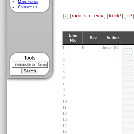
Maintainers
Contact us
[
/
] [
mod_sim_exp/
] [
trunk/
] [
rtl/
Line
Rev
Author
No.
1
9
JonasDC
----
2
----
Tools
3
----
4
----
5
----
6
----
7
----
8
----
9
----
10
----
11
----
12
----
13
----
14
----
15
----