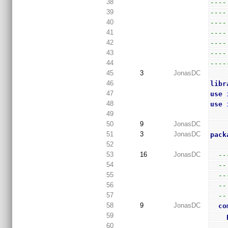
38
----
39
----
40
----
41
----
42
----
43
----
44
----
45
3
JonasDC
46
libr
47
use
48
use
49
50
9
JonasDC
51
3
JonasDC
pack
52
53
16
JonasDC
--
54
--
55
--
56
--
57
--
58
9
JonasDC
co
59
60