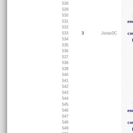
528
529
530
531
en
532
533
3
JonasDC
co
534
535
536
537
538
539
540
541
542
543
544
545
546
en
547
548
co
549