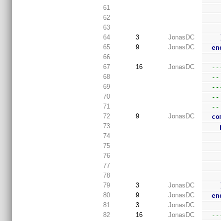
61
62
63
64
3
JonasDC
65
9
JonasDC
en
66
67
16
JonasDC
--
68
--
69
--
70
--
71
--
72
9
JonasDC
co
73
74
75
76
77
78
79
3
JonasDC
80
9
JonasDC
en
81
3
JonasDC
82
16
JonasDC
--