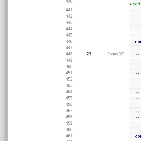
440
used
441
442
443
444
445
446
en
447
448
23
JonasDC
--
449
--
450
--
451
--
452
--
453
--
454
--
455
--
456
--
457
--
458
--
459
--
460
--
461
co