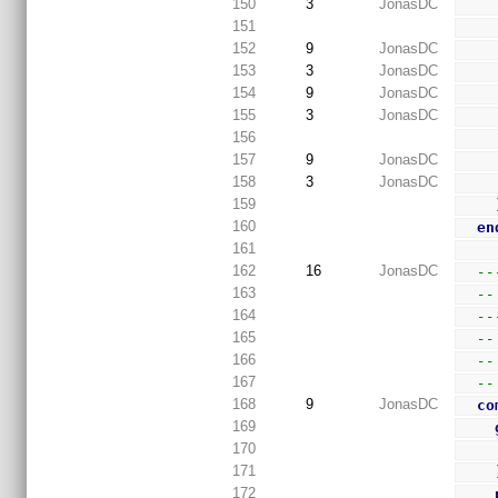
150
3
JonasDC
151
152
9
JonasDC
153
3
JonasDC
154
9
JonasDC
155
3
JonasDC
156
157
9
JonasDC
158
3
JonasDC
159
160
en
161
162
16
JonasDC
--
163
--
164
--
165
--
166
--
167
--
168
9
JonasDC
co
169
170
171
172