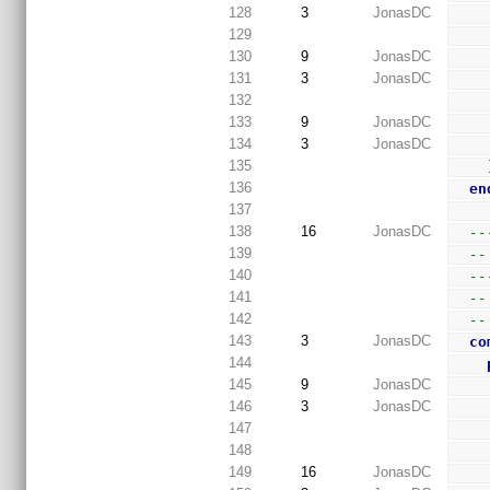
128
3
JonasDC
129
130
9
JonasDC
131
3
JonasDC
132
133
9
JonasDC
134
3
JonasDC
135
136
en
137
138
16
JonasDC
--
139
--
140
--
141
--
142
--
143
3
JonasDC
co
144
145
9
JonasDC
146
3
JonasDC
147
148
149
16
JonasDC