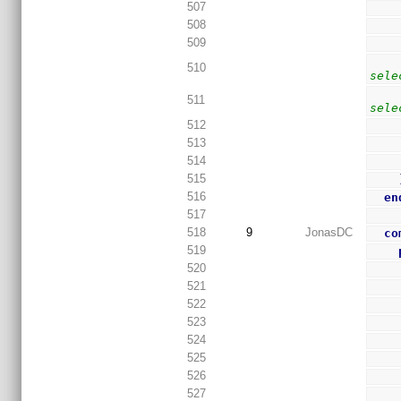
507
508
509
510
sele
511
sele
512
513
514
515
516
en
517
518
9
JonasDC
co
519
520
521
522
523
524
525
526
527