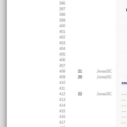
396
397
398
399
400
401
402
403
404
405
406
407
408
21
JonasDC
409
20
JonasDC
410
en
411
412
22
JonasDC
--
413
--
414
--
415
--
416
--
417
--