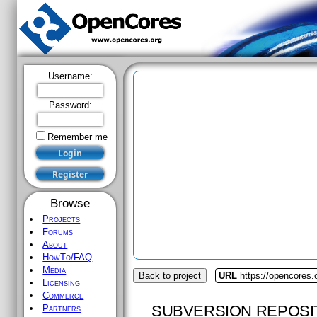
Username:
Password:
Remember me
Browse
Projects
Forums
About
HowTo/FAQ
Media
Back to project
URL
https://opencores
Licensing
Commerce
SUBVERSION REPOSI
Partners