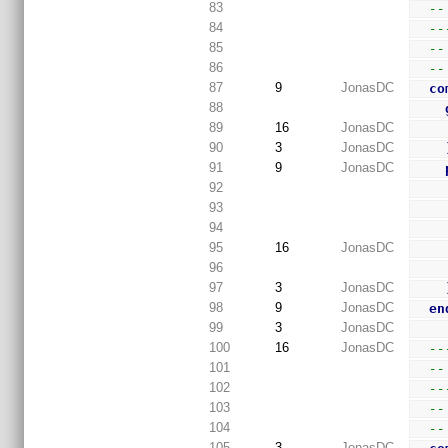
83
--
84
--
85
--
86
--
87
9
JonasDC
co
88
89
16
JonasDC
90
3
JonasDC
91
9
JonasDC
92
93
94
95
16
JonasDC
96
97
3
JonasDC
98
9
JonasDC
en
99
3
JonasDC
100
16
JonasDC
--
101
--
102
--
103
--
104
--
105
3
JonasDC