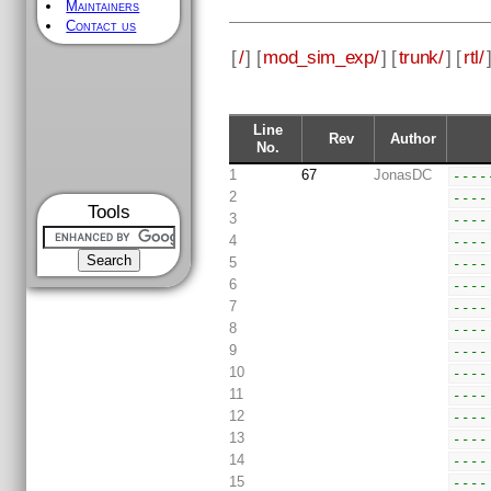
Maintainers
Contact us
[
/
] [
mod_sim_exp/
] [
trunk/
] [
rtl/
Line
Rev
Author
No.
1
67
JonasDC
----
2
----
Tools
3
----
4
----
5
----
6
----
7
----
8
----
9
----
10
----
11
----
12
----
13
----
14
----
15
----