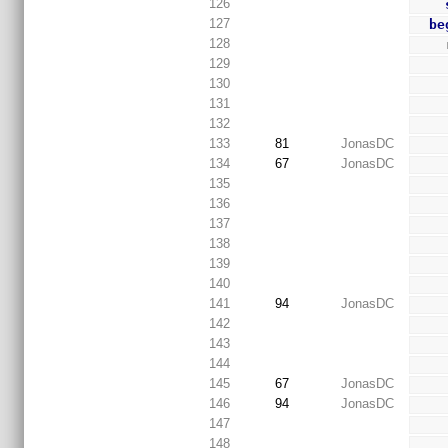
126
127
be
128
129
130
131
132
133
81
JonasDC
134
67
JonasDC
135
136
137
138
139
140
141
94
JonasDC
142
143
144
145
67
JonasDC
146
94
JonasDC
147
148