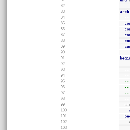
end
 
82
83
arch
84
--
85
co
86
co
87
co
88
co
89
co
90
91
begi
92
93
--
94
--
95
--
96
--
97
--
98
--
99
  
100
101
be
102
103