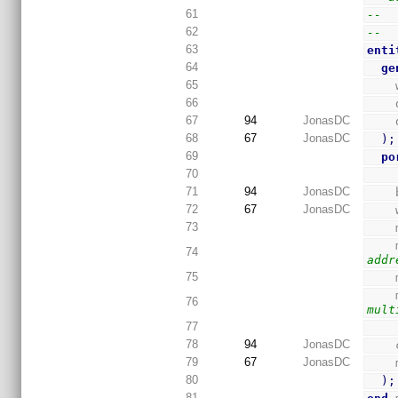
61
--  
62
--
63
enti
64
ge
65
66
67
94
JonasDC
68
67
JonasDC
)
;
69
po
70
71
94
JonasDC
72
67
JonasDC
73
74
addr
75
76
mult
77
78
94
JonasDC
79
67
JonasDC
80
)
;
81