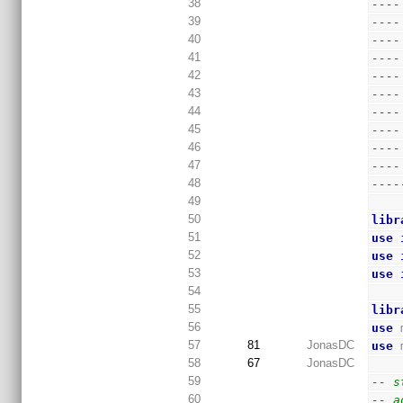
38
----
39
----
40
----
41
----
42
----
43
----
44
----
45
----
46
----
47
----
48
----
49
50
libr
51
use
52
use
53
use
54
55
libr
56
use
 
57
81
JonasDC
use
 
58
67
JonasDC
59
-- s
60
-- a