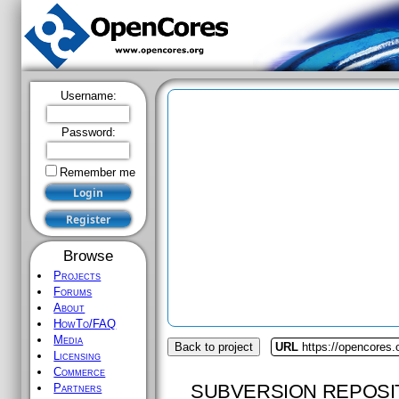
Username:
Password:
Remember me
Browse
Projects
Forums
About
HowTo/FAQ
Media
Back to project
URL
https://opencores
Licensing
Commerce
SUBVERSION REPOSI
Partners