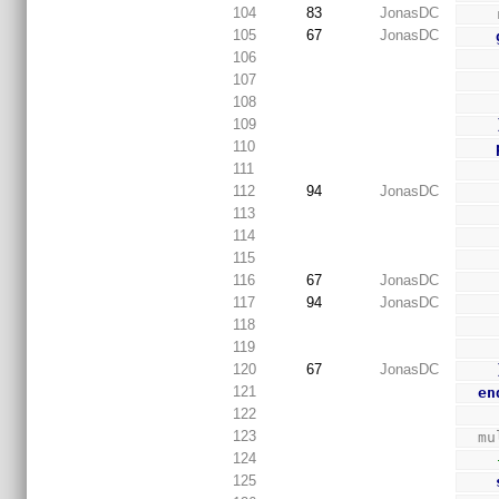
104
83
JonasDC
105
67
JonasDC
106
107
108
109
110
111
112
94
JonasDC
113
114
115
116
67
JonasDC
117
94
JonasDC
118
119
120
67
JonasDC
121
en
122
123
  
124
125