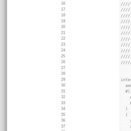
16
////
17
////
18
////
19
////
20
////
21
////
22
////
23
////
24
////
25
////
26
////
27
28
29
inte
30
  
31
  #(
32
33
34
  )
35
  (
36
37