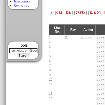
Maintainers
Contact us
[
/
] [
qaz_libs/
] [
trunk/
] [
avalon_li
Line
Rev
Author
No.
1
31
qaztronic
////
2
////
Tools
3
////
4
////
5
////
6
////
7
////
8
////
9
////
10
////
11
////
12
////
13
////
14
////
15
////