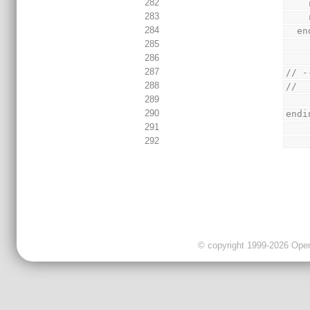
282
283
284
  e
285
286
287
// -
288
//
289
290
endi
291
292
© copyright 1999-2026 OpenC