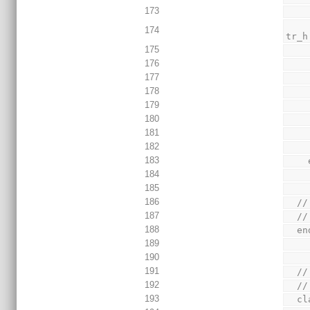
173
        $display("^^^ %16.t | %m | AMM slave
174
tr_h
175
176
177
178
179
180
181
182
183
184
185
186
  
187
  //
188
  
189
190
191
  
192
  //
193
  