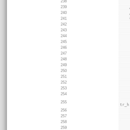
238
239
240
 
241
242
243
244
245
246
247
248
249
250
251
252
253
254
      $display("^^^ %16.t | %m | AMM slave read address | 0x%08x | 
255
tr_h
256
257
258
259