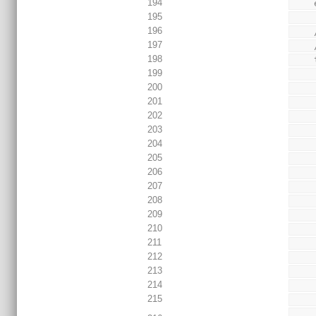
194
195
196
197
 
198
199
200
201
202
203
204
205
206
207
208
209
210
211
212
213
214
215
        $display("^^^ %16.t | %m | AMM slave read da