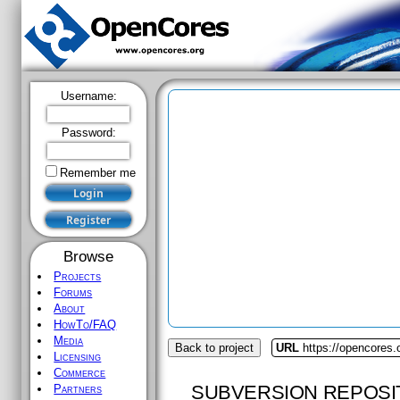
Username:
Password:
Remember me
Browse
Projects
Forums
About
HowTo/FAQ
Media
Back to project
URL
https://opencores.
Licensing
Commerce
SUBVERSION REPOSI
Partners