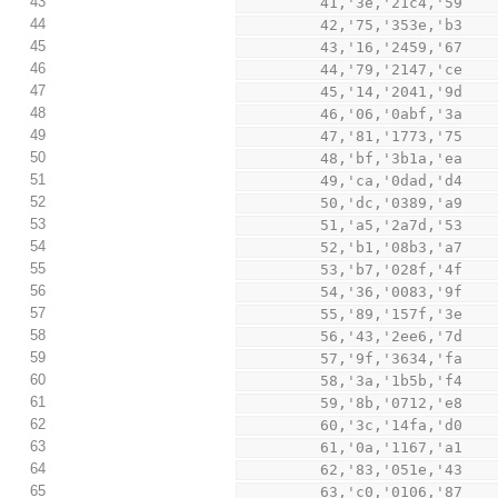
43
         41,'3e,'21c4,'59
44
         42,'75,'353e,'b3
45
         43,'16,'2459,'67
46
         44,'79,'2147,'ce
47
         45,'14,'2041,'9d
48
         46,'06,'0abf,'3a
49
         47,'81,'1773,'75
50
         48,'bf,'3b1a,'ea
51
         49,'ca,'0dad,'d4
52
         50,'dc,'0389,'a9
53
         51,'a5,'2a7d,'53
54
         52,'b1,'08b3,'a7
55
         53,'b7,'028f,'4f
56
         54,'36,'0083,'9f
57
         55,'89,'157f,'3e
58
         56,'43,'2ee6,'7d
59
         57,'9f,'3634,'fa
60
         58,'3a,'1b5b,'f4
61
         59,'8b,'0712,'e8
62
         60,'3c,'14fa,'d0
63
         61,'0a,'1167,'a1
64
         62,'83,'051e,'43
65
         63,'c0,'0106,'87