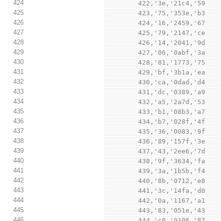
424
        422,'3e,'21c4,'59
425
        423,'75,'353e,'b3
426
        424,'16,'2459,'67
427
        425,'79,'2147,'ce
428
        426,'14,'2041,'9d
429
        427,'06,'0abf,'3a
430
        428,'81,'1773,'75
431
        429,'bf,'3b1a,'ea
432
        430,'ca,'0dad,'d4
433
        431,'dc,'0389,'a9
434
        432,'a5,'2a7d,'53
435
        433,'b1,'08b3,'a7
436
        434,'b7,'028f,'4f
437
        435,'36,'0083,'9f
438
        436,'89,'157f,'3e
439
        437,'43,'2ee6,'7d
440
        438,'9f,'3634,'fa
441
        439,'3a,'1b5b,'f4
442
        440,'8b,'0712,'e8
443
        441,'3c,'14fa,'d0
444
        442,'0a,'1167,'a1
445
        443,'83,'051e,'43
446
        444,'c0,'0106,'87