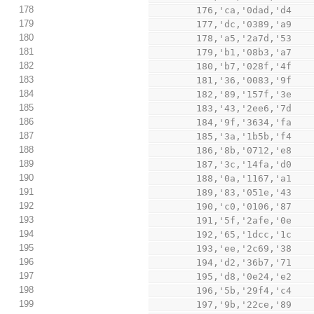
178
        176,'ca,'0dad,'d4
179
        177,'dc,'0389,'a9
180
        178,'a5,'2a7d,'53
181
        179,'b1,'08b3,'a7
182
        180,'b7,'028f,'4f
183
        181,'36,'0083,'9f
184
        182,'89,'157f,'3e
185
        183,'43,'2ee6,'7d
186
        184,'9f,'3634,'fa
187
        185,'3a,'1b5b,'f4
188
        186,'8b,'0712,'e8
189
        187,'3c,'14fa,'d0
190
        188,'0a,'1167,'a1
191
        189,'83,'051e,'43
192
        190,'c0,'0106,'87
193
        191,'5f,'2afe,'0e
194
        192,'65,'1dcc,'1c
195
        193,'ee,'2c69,'38
196
        194,'d2,'36b7,'71
197
        195,'d8,'0e24,'e2
198
        196,'5b,'29f4,'c4
199
        197,'9b,'22ce,'89