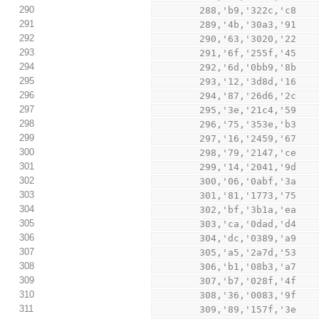
290
        288,'b9,'322c,'c8
291
        289,'4b,'30a3,'91
292
        290,'63,'3020,'22
293
        291,'6f,'255f,'45
294
        292,'6d,'0bb9,'8b
295
        293,'12,'3d8d,'16
296
        294,'87,'26d6,'2c
297
        295,'3e,'21c4,'59
298
        296,'75,'353e,'b3
299
        297,'16,'2459,'67
300
        298,'79,'2147,'ce
301
        299,'14,'2041,'9d
302
        300,'06,'0abf,'3a
303
        301,'81,'1773,'75
304
        302,'bf,'3b1a,'ea
305
        303,'ca,'0dad,'d4
306
        304,'dc,'0389,'a9
307
        305,'a5,'2a7d,'53
308
        306,'b1,'08b3,'a7
309
        307,'b7,'028f,'4f
310
        308,'36,'0083,'9f
311
        309,'89,'157f,'3e