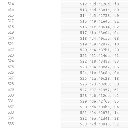
514
        512,'8d,'126d,'f0
515
        513,'bd,'3a1c,'e0
516
        514,'b5,'2753,'c0
517
        515,'49,'1e45,'81
518
        516,'1c,'0614,'02
519
        517,'fa,'3e04,'04
520
        518,'d4,'0cab,'08
521
        519,'59,'2977,'10
522
        520,'e4,'37b1,'20
523
        521,'51,'24da,'41
524
        522,'18,'3438,'83
525
        523,'04,'0ea7,'06
526
        524,'fe,'3c8b,'0c
527
        525,'2a,'0c28,'18
528
        526,'73,'3c08,'30
529
        527,'97,'1957,'61
530
        528,'c6,'12ee,'c2
531
        529,'de,'2f63,'85
532
        530,'da,'09b5,'0a
533
        531,'24,'2871,'14
534
        532,'0e,'1d4f,'28
535
        533,'7d,'3916,'51