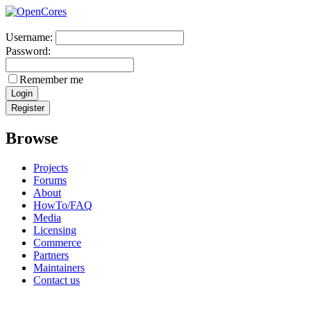
Username:
Password:
Remember me
Browse
Projects
Forums
About
HowTo/FAQ
Media
Licensing
Commerce
Partners
Maintainers
Contact us