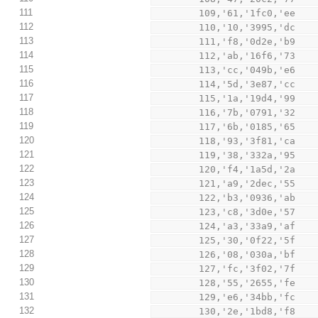
111
        109,'61,'1fc0,'ee
112
        110,'10,'3995,'dc
113
        111,'f8,'0d2e,'b9
114
        112,'ab,'16f6,'73
115
        113,'cc,'049b,'e6
116
        114,'5d,'3e87,'cc
117
        115,'1a,'19d4,'99
118
        116,'7b,'0791,'32
119
        117,'6b,'0185,'65
120
        118,'93,'3f81,'ca
121
        119,'38,'332a,'95
122
        120,'f4,'1a5d,'2a
123
        121,'a9,'2dec,'55
124
        122,'b3,'0936,'ab
125
        123,'c8,'3d0e,'57
126
        124,'a3,'33a9,'af
127
        125,'30,'0f22,'5f
128
        126,'08,'030a,'bf
129
        127,'fc,'3f02,'7f
130
        128,'55,'2655,'fe
131
        129,'e6,'34bb,'fc
132
        130,'2e,'1bd8,'f8