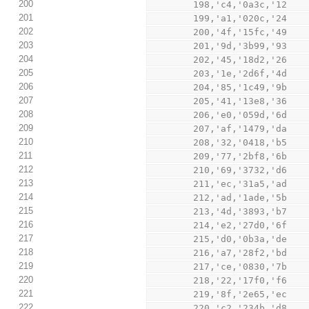
200
        198,'c4,'0a3c,'12
201
        199,'a1,'020c,'24
202
        200,'4f,'15fc,'49
203
        201,'9d,'3b99,'93
204
        202,'45,'18d2,'26
205
        203,'1e,'2d6f,'4d
206
        204,'85,'1c49,'9b
207
        205,'41,'13e8,'36
208
        206,'e0,'059d,'6d
209
        207,'af,'1479,'da
210
        208,'32,'0418,'b5
211
        209,'77,'2bf8,'6b
212
        210,'69,'3732,'d6
213
        211,'ec,'31a5,'ad
214
        212,'ad,'1ade,'5b
215
        213,'4d,'3893,'b7
216
        214,'e2,'27d0,'6f
217
        215,'d0,'0b3a,'de
218
        216,'a7,'28f2,'bd
219
        217,'ce,'0830,'7b
220
        218,'22,'17f0,'f6
221
        219,'8f,'2e65,'ec
222
        220,'c2,'234b,'d8