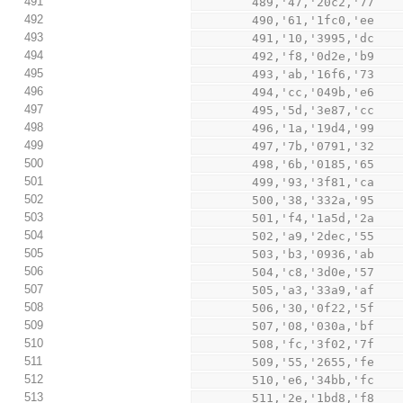
491
        489,'47,'20c2,'77
492
        490,'61,'1fc0,'ee
493
        491,'10,'3995,'dc
494
        492,'f8,'0d2e,'b9
495
        493,'ab,'16f6,'73
496
        494,'cc,'049b,'e6
497
        495,'5d,'3e87,'cc
498
        496,'1a,'19d4,'99
499
        497,'7b,'0791,'32
500
        498,'6b,'0185,'65
501
        499,'93,'3f81,'ca
502
        500,'38,'332a,'95
503
        501,'f4,'1a5d,'2a
504
        502,'a9,'2dec,'55
505
        503,'b3,'0936,'ab
506
        504,'c8,'3d0e,'57
507
        505,'a3,'33a9,'af
508
        506,'30,'0f22,'5f
509
        507,'08,'030a,'bf
510
        508,'fc,'3f02,'7f
511
        509,'55,'2655,'fe
512
        510,'e6,'34bb,'fc
513
        511,'2e,'1bd8,'f8