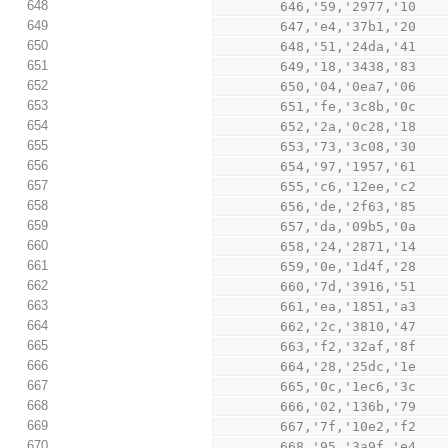
648
        646,'59,'2977,'10
649
        647,'e4,'37b1,'20
650
        648,'51,'24da,'41
651
        649,'18,'3438,'83
652
        650,'04,'0ea7,'06
653
        651,'fe,'3c8b,'0c
654
        652,'2a,'0c28,'18
655
        653,'73,'3c08,'30
656
        654,'97,'1957,'61
657
        655,'c6,'12ee,'c2
658
        656,'de,'2f63,'85
659
        657,'da,'09b5,'0a
660
        658,'24,'2871,'14
661
        659,'0e,'1d4f,'28
662
        660,'7d,'3916,'51
663
        661,'ea,'1851,'a3
664
        662,'2c,'3810,'47
665
        663,'f2,'32af,'8f
666
        664,'28,'25dc,'1e
667
        665,'0c,'1ec6,'3c
668
        666,'02,'136b,'79
669
        667,'7f,'10e2,'f2
670
        668,'95,'3a9f,'e4