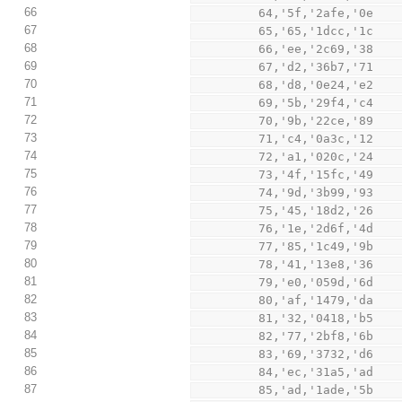
66
         64,'5f,'2afe,'0e
67
         65,'65,'1dcc,'1c
68
         66,'ee,'2c69,'38
69
         67,'d2,'36b7,'71
70
         68,'d8,'0e24,'e2
71
         69,'5b,'29f4,'c4
72
         70,'9b,'22ce,'89
73
         71,'c4,'0a3c,'12
74
         72,'a1,'020c,'24
75
         73,'4f,'15fc,'49
76
         74,'9d,'3b99,'93
77
         75,'45,'18d2,'26
78
         76,'1e,'2d6f,'4d
79
         77,'85,'1c49,'9b
80
         78,'41,'13e8,'36
81
         79,'e0,'059d,'6d
82
         80,'af,'1479,'da
83
         81,'32,'0418,'b5
84
         82,'77,'2bf8,'6b
85
         83,'69,'3732,'d6
86
         84,'ec,'31a5,'ad
87
         85,'ad,'1ade,'5b