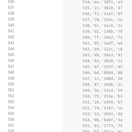
536
        534,'ea,'1851,'a3
537
        535,'2c,'3810,'47
538
        536,'f2,'32af,'8f
539
        537,'28,'25dc,'1e
540
        538,'0c,'1ec6,'3c
541
        539,'02,'136b,'79
542
        540,'7f,'10e2,'f2
543
        541,'95,'3a9f,'e4
544
        542,'b9,'322c,'c8
545
        543,'4b,'30a3,'91
546
        544,'63,'3020,'22
547
        545,'6f,'255f,'45
548
        546,'6d,'0bb9,'8b
549
        547,'12,'3d8d,'16
550
        548,'87,'26d6,'2c
551
        549,'3e,'21c4,'59
552
        550,'75,'353e,'b3
553
        551,'16,'2459,'67
554
        552,'79,'2147,'ce
555
        553,'14,'2041,'9d
556
        554,'06,'0abf,'3a
557
        555,'81,'1773,'75
558
        556,'bf,'3b1a,'ea