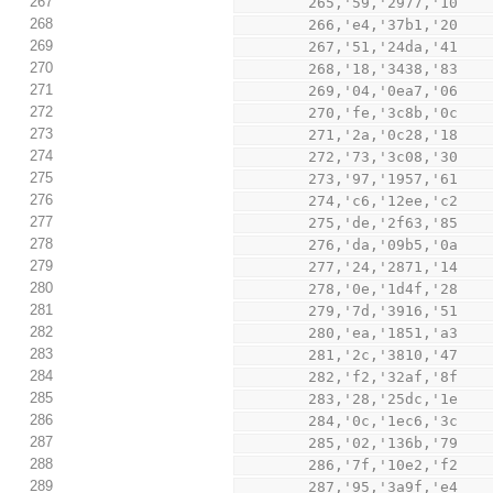
267
        265,'59,'2977,'10
268
        266,'e4,'37b1,'20
269
        267,'51,'24da,'41
270
        268,'18,'3438,'83
271
        269,'04,'0ea7,'06
272
        270,'fe,'3c8b,'0c
273
        271,'2a,'0c28,'18
274
        272,'73,'3c08,'30
275
        273,'97,'1957,'61
276
        274,'c6,'12ee,'c2
277
        275,'de,'2f63,'85
278
        276,'da,'09b5,'0a
279
        277,'24,'2871,'14
280
        278,'0e,'1d4f,'28
281
        279,'7d,'3916,'51
282
        280,'ea,'1851,'a3
283
        281,'2c,'3810,'47
284
        282,'f2,'32af,'8f
285
        283,'28,'25dc,'1e
286
        284,'0c,'1ec6,'3c
287
        285,'02,'136b,'79
288
        286,'7f,'10e2,'f2
289
        287,'95,'3a9f,'e4