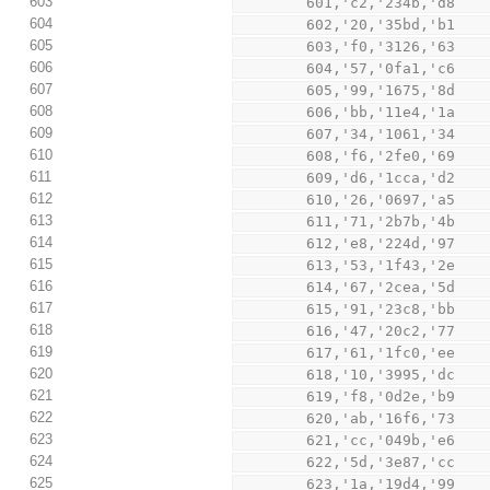
603
        601,'c2,'234b,'d8
604
        602,'20,'35bd,'b1
605
        603,'f0,'3126,'63
606
        604,'57,'0fa1,'c6
607
        605,'99,'1675,'8d
608
        606,'bb,'11e4,'1a
609
        607,'34,'1061,'34
610
        608,'f6,'2fe0,'69
611
        609,'d6,'1cca,'d2
612
        610,'26,'0697,'a5
613
        611,'71,'2b7b,'4b
614
        612,'e8,'224d,'97
615
        613,'53,'1f43,'2e
616
        614,'67,'2cea,'5d
617
        615,'91,'23c8,'bb
618
        616,'47,'20c2,'77
619
        617,'61,'1fc0,'ee
620
        618,'10,'3995,'dc
621
        619,'f8,'0d2e,'b9
622
        620,'ab,'16f6,'73
623
        621,'cc,'049b,'e6
624
        622,'5d,'3e87,'cc
625
        623,'1a,'19d4,'99