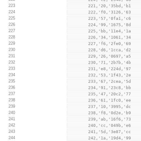
223
        221,'20,'35bd,'b1
224
        222,'f0,'3126,'63
225
        223,'57,'0fa1,'c6
226
        224,'99,'1675,'8d
227
        225,'bb,'11e4,'1a
228
        226,'34,'1061,'34
229
        227,'f6,'2fe0,'69
230
        228,'d6,'1cca,'d2
231
        229,'26,'0697,'a5
232
        230,'71,'2b7b,'4b
233
        231,'e8,'224d,'97
234
        232,'53,'1f43,'2e
235
        233,'67,'2cea,'5d
236
        234,'91,'23c8,'bb
237
        235,'47,'20c2,'77
238
        236,'61,'1fc0,'ee
239
        237,'10,'3995,'dc
240
        238,'f8,'0d2e,'b9
241
        239,'ab,'16f6,'73
242
        240,'cc,'049b,'e6
243
        241,'5d,'3e87,'cc
244
        242,'1a,'19d4,'99