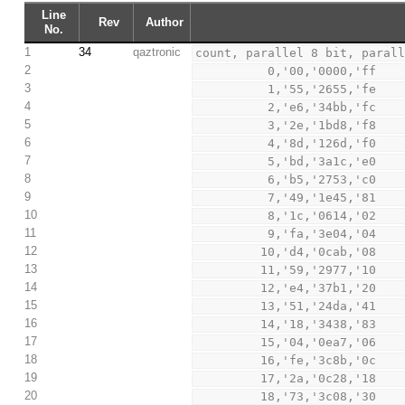
Line
Rev
Author
No.
1
34
qaztronic
count, parallel 8 bit, paral
2
          0,'00,'0000,'ff
3
          1,'55,'2655,'fe
4
          2,'e6,'34bb,'fc
5
          3,'2e,'1bd8,'f8
6
          4,'8d,'126d,'f0
7
          5,'bd,'3a1c,'e0
8
          6,'b5,'2753,'c0
9
          7,'49,'1e45,'81
10
          8,'1c,'0614,'02
11
          9,'fa,'3e04,'04
12
         10,'d4,'0cab,'08
13
         11,'59,'2977,'10
14
         12,'e4,'37b1,'20
15
         13,'51,'24da,'41
16
         14,'18,'3438,'83
17
         15,'04,'0ea7,'06
18
         16,'fe,'3c8b,'0c
19
         17,'2a,'0c28,'18
20
         18,'73,'3c08,'30