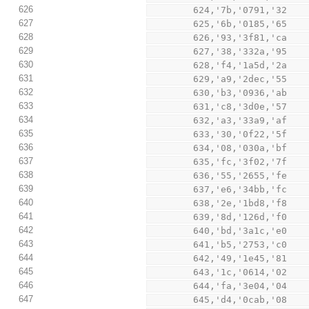
626
        624,'7b,'0791,'32
627
        625,'6b,'0185,'65
628
        626,'93,'3f81,'ca
629
        627,'38,'332a,'95
630
        628,'f4,'1a5d,'2a
631
        629,'a9,'2dec,'55
632
        630,'b3,'0936,'ab
633
        631,'c8,'3d0e,'57
634
        632,'a3,'33a9,'af
635
        633,'30,'0f22,'5f
636
        634,'08,'030a,'bf
637
        635,'fc,'3f02,'7f
638
        636,'55,'2655,'fe
639
        637,'e6,'34bb,'fc
640
        638,'2e,'1bd8,'f8
641
        639,'8d,'126d,'f0
642
        640,'bd,'3a1c,'e0
643
        641,'b5,'2753,'c0
644
        642,'49,'1e45,'81
645
        643,'1c,'0614,'02
646
        644,'fa,'3e04,'04
647
        645,'d4,'0cab,'08