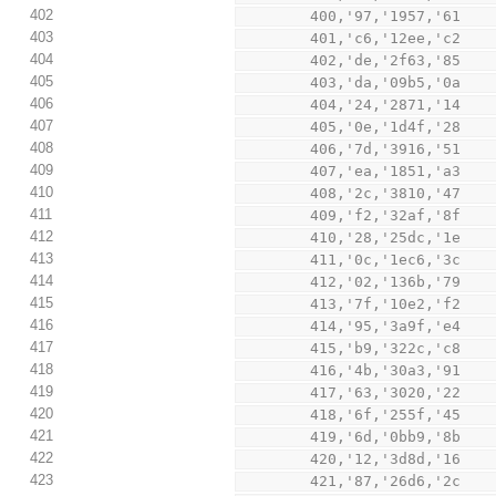
402
        400,'97,'1957,'61
403
        401,'c6,'12ee,'c2
404
        402,'de,'2f63,'85
405
        403,'da,'09b5,'0a
406
        404,'24,'2871,'14
407
        405,'0e,'1d4f,'28
408
        406,'7d,'3916,'51
409
        407,'ea,'1851,'a3
410
        408,'2c,'3810,'47
411
        409,'f2,'32af,'8f
412
        410,'28,'25dc,'1e
413
        411,'0c,'1ec6,'3c
414
        412,'02,'136b,'79
415
        413,'7f,'10e2,'f2
416
        414,'95,'3a9f,'e4
417
        415,'b9,'322c,'c8
418
        416,'4b,'30a3,'91
419
        417,'63,'3020,'22
420
        418,'6f,'255f,'45
421
        419,'6d,'0bb9,'8b
422
        420,'12,'3d8d,'16
423
        421,'87,'26d6,'2c