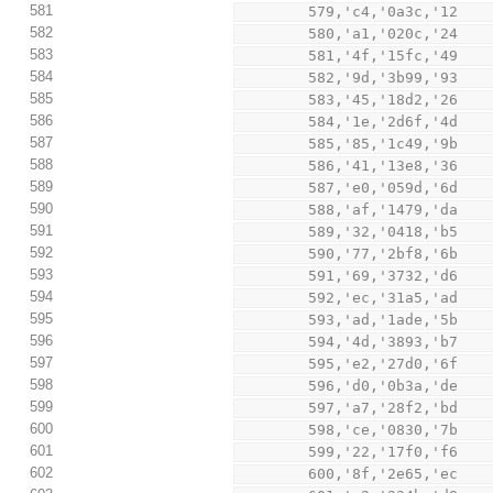
581
        579,'c4,'0a3c,'12
582
        580,'a1,'020c,'24
583
        581,'4f,'15fc,'49
584
        582,'9d,'3b99,'93
585
        583,'45,'18d2,'26
586
        584,'1e,'2d6f,'4d
587
        585,'85,'1c49,'9b
588
        586,'41,'13e8,'36
589
        587,'e0,'059d,'6d
590
        588,'af,'1479,'da
591
        589,'32,'0418,'b5
592
        590,'77,'2bf8,'6b
593
        591,'69,'3732,'d6
594
        592,'ec,'31a5,'ad
595
        593,'ad,'1ade,'5b
596
        594,'4d,'3893,'b7
597
        595,'e2,'27d0,'6f
598
        596,'d0,'0b3a,'de
599
        597,'a7,'28f2,'bd
600
        598,'ce,'0830,'7b
601
        599,'22,'17f0,'f6
602
        600,'8f,'2e65,'ec