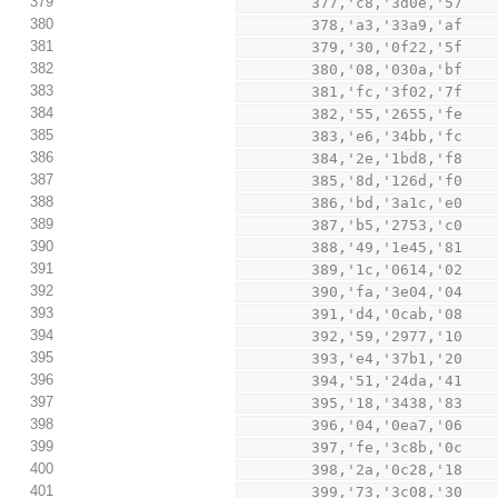
379
        377,'c8,'3d0e,'57
380
        378,'a3,'33a9,'af
381
        379,'30,'0f22,'5f
382
        380,'08,'030a,'bf
383
        381,'fc,'3f02,'7f
384
        382,'55,'2655,'fe
385
        383,'e6,'34bb,'fc
386
        384,'2e,'1bd8,'f8
387
        385,'8d,'126d,'f0
388
        386,'bd,'3a1c,'e0
389
        387,'b5,'2753,'c0
390
        388,'49,'1e45,'81
391
        389,'1c,'0614,'02
392
        390,'fa,'3e04,'04
393
        391,'d4,'0cab,'08
394
        392,'59,'2977,'10
395
        393,'e4,'37b1,'20
396
        394,'51,'24da,'41
397
        395,'18,'3438,'83
398
        396,'04,'0ea7,'06
399
        397,'fe,'3c8b,'0c
400
        398,'2a,'0c28,'18
401
        399,'73,'3c08,'30