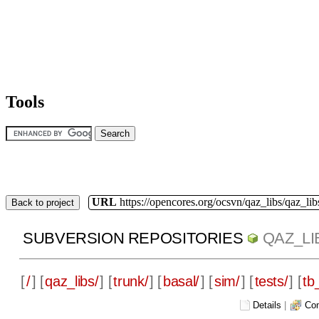
Tools
URL
https://opencores.org/ocsvn/qaz_libs/qaz_lib
Back to project
SUBVERSION REPOSITORIES
QAZ_LI
[
/
] [
qaz_libs/
] [
trunk/
] [
basal/
] [
sim/
] [
tests/
] [
tb
Details
|
Com