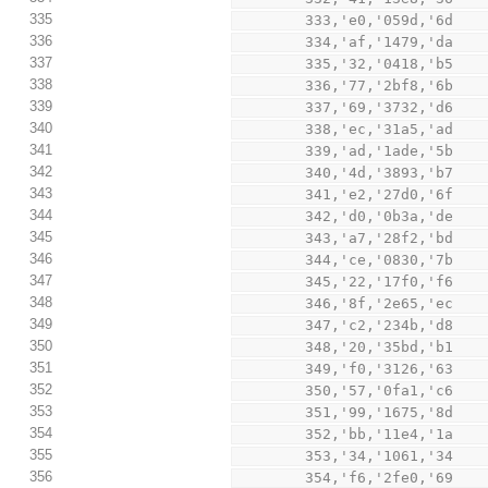
335
        333,'e0,'059d,'6d
336
        334,'af,'1479,'da
337
        335,'32,'0418,'b5
338
        336,'77,'2bf8,'6b
339
        337,'69,'3732,'d6
340
        338,'ec,'31a5,'ad
341
        339,'ad,'1ade,'5b
342
        340,'4d,'3893,'b7
343
        341,'e2,'27d0,'6f
344
        342,'d0,'0b3a,'de
345
        343,'a7,'28f2,'bd
346
        344,'ce,'0830,'7b
347
        345,'22,'17f0,'f6
348
        346,'8f,'2e65,'ec
349
        347,'c2,'234b,'d8
350
        348,'20,'35bd,'b1
351
        349,'f0,'3126,'63
352
        350,'57,'0fa1,'c6
353
        351,'99,'1675,'8d
354
        352,'bb,'11e4,'1a
355
        353,'34,'1061,'34
356
        354,'f6,'2fe0,'69