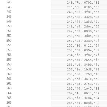
245
        243,'7b,'0791,'32
246
        244,'6b,'0185,'65
247
        245,'93,'3f81,'ca
248
        246,'38,'332a,'95
249
        247,'f4,'1a5d,'2a
250
        248,'a9,'2dec,'55
251
        249,'b3,'0936,'ab
252
        250,'c8,'3d0e,'57
253
        251,'a3,'33a9,'af
254
        252,'30,'0f22,'5f
255
        253,'08,'030a,'bf
256
        254,'fc,'3f02,'7f
257
        255,'55,'2655,'fe
258
        256,'e6,'34bb,'fc
259
        257,'2e,'1bd8,'f8
260
        258,'8d,'126d,'f0
261
        259,'bd,'3a1c,'e0
262
        260,'b5,'2753,'c0
263
        261,'49,'1e45,'81
264
        262,'1c,'0614,'02
265
        263,'fa,'3e04,'04
266
        264,'d4,'0cab,'08