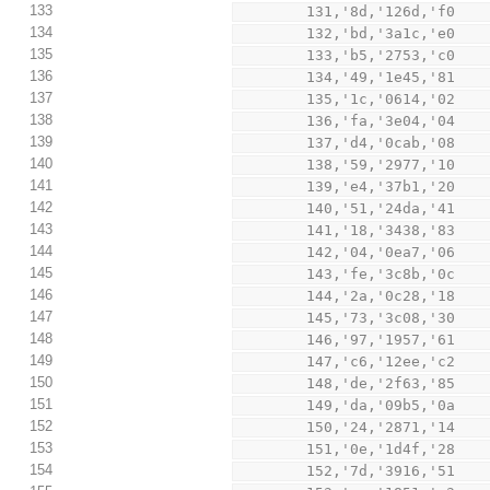
133
        131,'8d,'126d,'f0
134
        132,'bd,'3a1c,'e0
135
        133,'b5,'2753,'c0
136
        134,'49,'1e45,'81
137
        135,'1c,'0614,'02
138
        136,'fa,'3e04,'04
139
        137,'d4,'0cab,'08
140
        138,'59,'2977,'10
141
        139,'e4,'37b1,'20
142
        140,'51,'24da,'41
143
        141,'18,'3438,'83
144
        142,'04,'0ea7,'06
145
        143,'fe,'3c8b,'0c
146
        144,'2a,'0c28,'18
147
        145,'73,'3c08,'30
148
        146,'97,'1957,'61
149
        147,'c6,'12ee,'c2
150
        148,'de,'2f63,'85
151
        149,'da,'09b5,'0a
152
        150,'24,'2871,'14
153
        151,'0e,'1d4f,'28
154
        152,'7d,'3916,'51