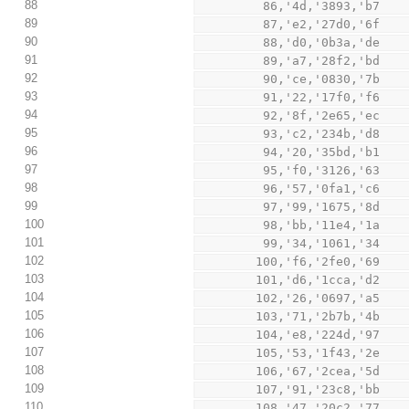
88
         86,'4d,'3893,'b7
89
         87,'e2,'27d0,'6f
90
         88,'d0,'0b3a,'de
91
         89,'a7,'28f2,'bd
92
         90,'ce,'0830,'7b
93
         91,'22,'17f0,'f6
94
         92,'8f,'2e65,'ec
95
         93,'c2,'234b,'d8
96
         94,'20,'35bd,'b1
97
         95,'f0,'3126,'63
98
         96,'57,'0fa1,'c6
99
         97,'99,'1675,'8d
100
         98,'bb,'11e4,'1a
101
         99,'34,'1061,'34
102
        100,'f6,'2fe0,'69
103
        101,'d6,'1cca,'d2
104
        102,'26,'0697,'a5
105
        103,'71,'2b7b,'4b
106
        104,'e8,'224d,'97
107
        105,'53,'1f43,'2e
108
        106,'67,'2cea,'5d
109
        107,'91,'23c8,'bb
110
        108,'47,'20c2,'77