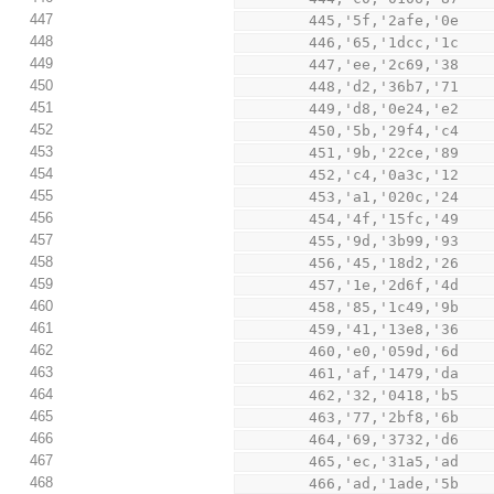
447
        445,'5f,'2afe,'0e
448
        446,'65,'1dcc,'1c
449
        447,'ee,'2c69,'38
450
        448,'d2,'36b7,'71
451
        449,'d8,'0e24,'e2
452
        450,'5b,'29f4,'c4
453
        451,'9b,'22ce,'89
454
        452,'c4,'0a3c,'12
455
        453,'a1,'020c,'24
456
        454,'4f,'15fc,'49
457
        455,'9d,'3b99,'93
458
        456,'45,'18d2,'26
459
        457,'1e,'2d6f,'4d
460
        458,'85,'1c49,'9b
461
        459,'41,'13e8,'36
462
        460,'e0,'059d,'6d
463
        461,'af,'1479,'da
464
        462,'32,'0418,'b5
465
        463,'77,'2bf8,'6b
466
        464,'69,'3732,'d6
467
        465,'ec,'31a5,'ad
468
        466,'ad,'1ade,'5b