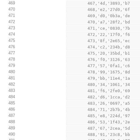
469
        467,'4d,'3893,'b7
470
        468,'e2,'27d0,'6f
471
        469,'d0,'0b3a,'de
472
        470,'a7,'28f2,'bd
473
        471,'ce,'0830,'7b
474
        472,'22,'17f0,'f6
475
        473,'8f,'2e65,'ec
476
        474,'c2,'234b,'d8
477
        475,'20,'35bd,'b1
478
        476,'f0,'3126,'63
479
        477,'57,'0fa1,'c6
480
        478,'99,'1675,'8d
481
        479,'bb,'11e4,'1a
482
        480,'34,'1061,'34
483
        481,'f6,'2fe0,'69
484
        482,'d6,'1cca,'d2
485
        483,'26,'0697,'a5
486
        484,'71,'2b7b,'4b
487
        485,'e8,'224d,'97
488
        486,'53,'1f43,'2e
489
        487,'67,'2cea,'5d
490
        488,'91,'23c8,'bb