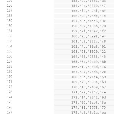
155
        153,'ea,'1851,'a3
156
        154,'2c,'3810,'47
157
        155,'f2,'32af,'8f
158
        156,'28,'25dc,'1e
159
        157,'0c,'1ec6,'3c
160
        158,'02,'136b,'79
161
        159,'7f,'10e2,'f2
162
        160,'95,'3a9f,'e4
163
        161,'b9,'322c,'c8
164
        162,'4b,'30a3,'91
165
        163,'63,'3020,'22
166
        164,'6f,'255f,'45
167
        165,'6d,'0bb9,'8b
168
        166,'12,'3d8d,'16
169
        167,'87,'26d6,'2c
170
        168,'3e,'21c4,'59
171
        169,'75,'353e,'b3
172
        170,'16,'2459,'67
173
        171,'79,'2147,'ce
174
        172,'14,'2041,'9d
175
        173,'06,'0abf,'3a
176
        174,'81,'1773,'75
177
        175,'bf,'3b1a,'ea