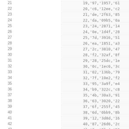
21
         19,'97,'1957,'61
22
         20,'c6,'12ee,'c2
23
         21,'de,'2f63,'85
24
         22,'da,'09b5,'0a
25
         23,'24,'2871,'14
26
         24,'0e,'1d4f,'28
27
         25,'7d,'3916,'51
28
         26,'ea,'1851,'a3
29
         27,'2c,'3810,'47
30
         28,'f2,'32af,'8f
31
         29,'28,'25dc,'1e
32
         30,'0c,'1ec6,'3c
33
         31,'02,'136b,'79
34
         32,'7f,'10e2,'f2
35
         33,'95,'3a9f,'e4
36
         34,'b9,'322c,'c8
37
         35,'4b,'30a3,'91
38
         36,'63,'3020,'22
39
         37,'6f,'255f,'45
40
         38,'6d,'0bb9,'8b
41
         39,'12,'3d8d,'16
42
         40,'87,'26d6,'2c