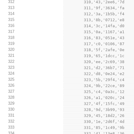
312
        310,'43,'2ee6,'7d
313
        311,'9f,'3634,'fa
314
        312,'3a,'1b5b,'f4
315
        313,'8b,'0712,'e8
316
        314,'3c,'14fa,'d0
317
        315,'0a,'1167,'a1
318
        316,'83,'051e,'43
319
        317,'c0,'0106,'87
320
        318,'5f,'2afe,'0e
321
        319,'65,'1dcc,'1c
322
        320,'ee,'2c69,'38
323
        321,'d2,'36b7,'71
324
        322,'d8,'0e24,'e2
325
        323,'5b,'29f4,'c4
326
        324,'9b,'22ce,'89
327
        325,'c4,'0a3c,'12
328
        326,'a1,'020c,'24
329
        327,'4f,'15fc,'49
330
        328,'9d,'3b99,'93
331
        329,'45,'18d2,'26
332
        330,'1e,'2d6f,'4d
333
        331,'85,'1c49,'9b
334
        332,'41,'13e8,'36