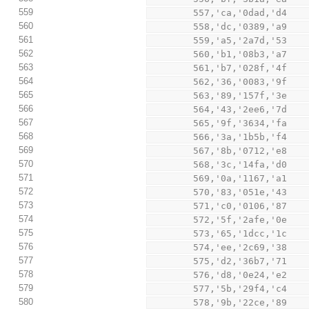
559
        557,'ca,'0dad,'d4
560
        558,'dc,'0389,'a9
561
        559,'a5,'2a7d,'53
562
        560,'b1,'08b3,'a7
563
        561,'b7,'028f,'4f
564
        562,'36,'0083,'9f
565
        563,'89,'157f,'3e
566
        564,'43,'2ee6,'7d
567
        565,'9f,'3634,'fa
568
        566,'3a,'1b5b,'f4
569
        567,'8b,'0712,'e8
570
        568,'3c,'14fa,'d0
571
        569,'0a,'1167,'a1
572
        570,'83,'051e,'43
573
        571,'c0,'0106,'87
574
        572,'5f,'2afe,'0e
575
        573,'65,'1dcc,'1c
576
        574,'ee,'2c69,'38
577
        575,'d2,'36b7,'71
578
        576,'d8,'0e24,'e2
579
        577,'5b,'29f4,'c4
580
        578,'9b,'22ce,'89