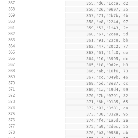
357
        355,'d6,'1cca,'d2
358
        356,'26,'0697,'a5
359
        357,'71,'2b7b,'4b
360
        358,'e8,'224d,'97
361
        359,'53,'1f43,'2e
362
        360,'67,'2cea,'5d
363
        361,'91,'23c8,'bb
364
        362,'47,'20c2,'77
365
        363,'61,'1fc0,'ee
366
        364,'10,'3995,'dc
367
        365,'f8,'0d2e,'b9
368
        366,'ab,'16f6,'73
369
        367,'cc,'049b,'e6
370
        368,'5d,'3e87,'cc
371
        369,'1a,'19d4,'99
372
        370,'7b,'0791,'32
373
        371,'6b,'0185,'65
374
        372,'93,'3f81,'ca
375
        373,'38,'332a,'95
376
        374,'f4,'1a5d,'2a
377
        375,'a9,'2dec,'55
378
        376,'b3,'0936,'ab