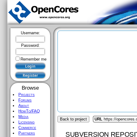
Username:
Password:
Remember me
Browse
Projects
Forums
About
HowTo/FAQ
Media
Back to project
URL
https://opencores.
Licensing
Commerce
SUBVERSION REPOSI
Partners