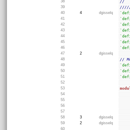
38
//
39
////
40
4
dgisselq
`def
41
`def
42
`def
43
`def
44
`def
45
`def
46
`def
47
2
dgisselq
48
// M
49
`def
50
`def
51
`def
52
53
modu
54
55
56
57
58
3
dgisselq
59
2
dgisselq
60