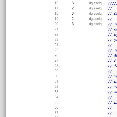
16
3
dgisselq
////
17
2
dgisselq
//
18
3
dgisselq
// C
19
2
dgisselq
//
20
3
dgisselq
// T
21
// m
22
// b
23
// y
24
//
25
// T
26
// A
27
// F
28
// f
29
//
30
// Y
31
// w
32
// t
33
// <
34
//
35
// L
36
//  
37
//