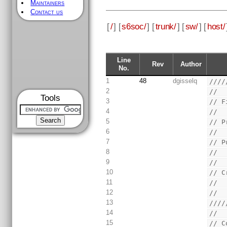
Maintainers
Contact us
[
/
] [
s6soc/
] [
trunk/
] [
sw/
] [
host/
Line
Rev
Author
No.
1
48
dgisselq
////
2
//
Tools
3
// F
4
//
5
// P
6
//
7
// P
8
//
9
//
10
// C
11
//  
12
//
13
////
14
//
15
// C