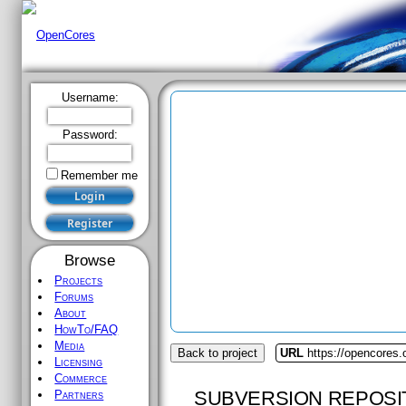
Username:
Password:
Remember me
Browse
Projects
Forums
About
HowTo/FAQ
Media
Back to project
URL
https://opencores
Licensing
Commerce
SUBVERSION REPOSI
Partners