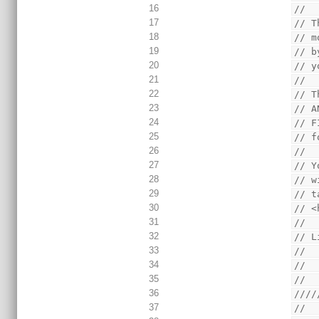
16
//
17
// T
18
// m
19
// b
20
// y
21
//
22
// T
23
// A
24
// F
25
// f
26
//
27
// Y
28
// w
29
// t
30
// <
31
//
32
// L
33
//  
34
//
35
//
36
////
37
//