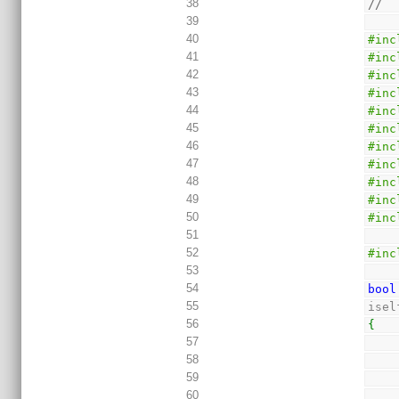
38
//
39
40
#inc
41
#inc
42
#inc
43
#inc
44
#inc
45
#inc
46
#inc
47
#inc
48
#inc
49
#inc
50
#inc
51
52
#inc
53
54
bool
55
isel
56
{
57
58
59
60