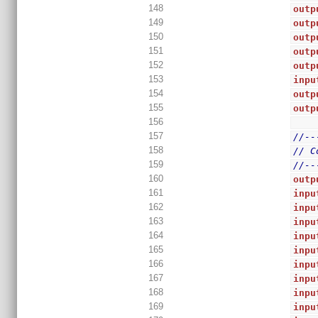
148
outp
149
outp
150
outp
151
outp
152
outp
153
inpu
154
outp
155
outp
156
157
//--
158
// C
159
//--
160
outp
161
inpu
162
inpu
163
inpu
164
inpu
165
inpu
166
inpu
167
inpu
168
inpu
169
inpu