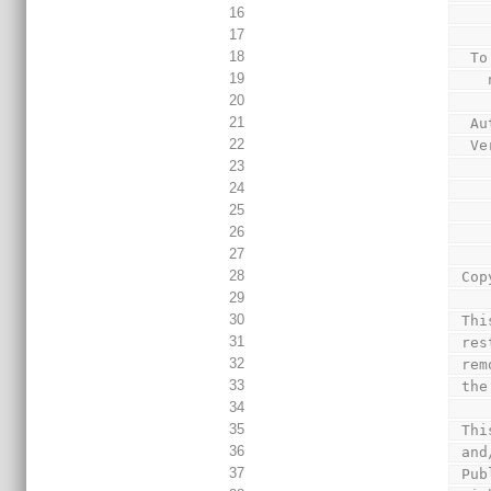
16
17
18
  T
19
20
21
  
22
  
23
24
25
26
27
28
 Co
29
30
 Th
31
 re
32
 re
33
 th
34
35
 Th
36
 an
37
 Pu