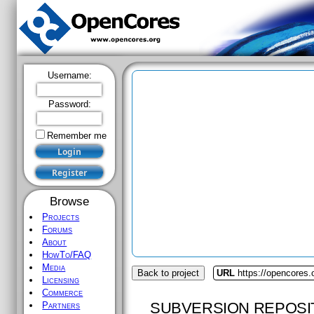
Username:
Password:
Remember me
Browse
Projects
Forums
About
HowTo/FAQ
Media
Back to project
URL
https://opencores.o
Licensing
Commerce
SUBVERSION REPOSI
Partners