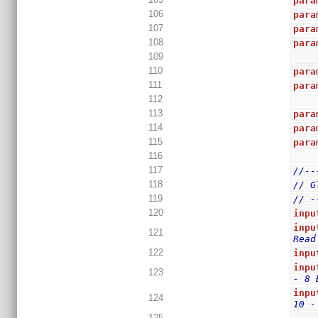
para
106
para
107
para
108
para
109
110
para
111
para
112
113
para
114
para
115
para
116
117
//--
118
// G
119
// -
120
inpu
inpu
121
Read
122
inpu
inpu
123
- 8 
inpu
124
10 -
125