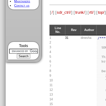
Maintainers
Contact us
[
/
] [
sdr_ctrl/
] [
trunk/
] [
rtl/
] [
top/
]
Line
Rev
Author
No.
1
31
dinesha
/***
2
Tools
3
  
4
5
  
6
  
7
8
  
9
10
11
12
13
14
15