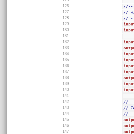
126
//--
127
// W
128
// -
129
inpu
130
inpu
131
132
inpu
133
outp
134
inpu
135
inpu
136
inpu
137
inpu
138
outp
139
inpu
140
inpu
141
142
//--
143
// I
144
//--
145
outp
146
outp
147
outp