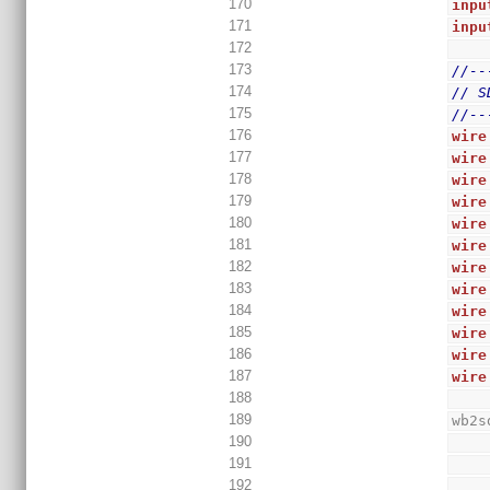
170
inpu
171
inpu
172
173
//--
174
// S
175
//--
176
wire
177
wire
178
wire
179
wire
180
wire
181
wire
182
wire
183
wire
184
wire
185
wire
186
wire
187
wire
188
189
wb2s
190
191
192