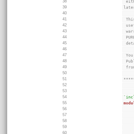
38
 ei
39
late
40
41
 Th
42
 us
43
 wa
44
 PU
45
 de
46
47
 Yo
48
 Pu
49
 fr
50
51
****
52
53
54
`inc
55
modu
56
57
58
59
60