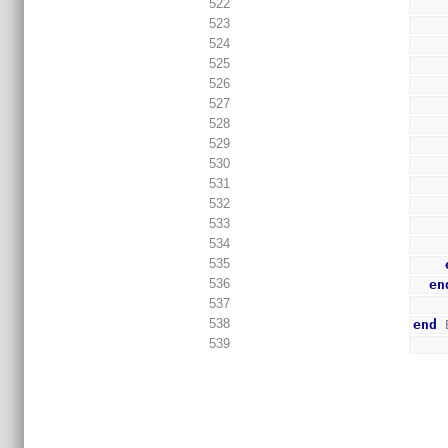
522
523
524
525
526
527
528
529
530
531
532
533
534
535
536
en
537
538
end
 
539