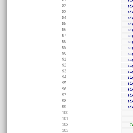
si
82
si
83
si
84
si
85
si
86
si
87
si
88
si
89
si
90
si
91
si
92
si
93
si
94
si
95
si
96
si
97
si
98
si
99
si
100
101
102
-- I
103
--