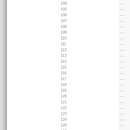
104
--  
105
--  
106
--  
107
--  
108
--  
109
--  
110
--  
111
--  
112
--  
113
--  
114
--  
115
--  
116
--  
117
--  
118
--  
119
--  
120
--  
121
--  
122
--  
123
--  
124
--  
125
--  