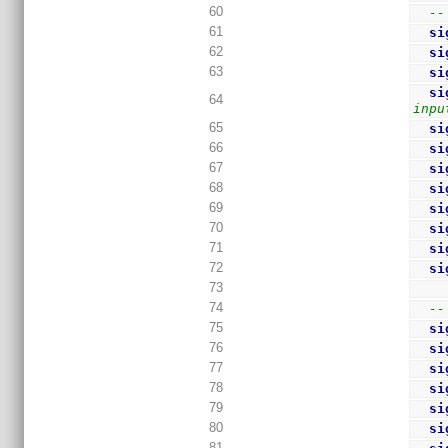
60
--
61
si
62
si
63
si
si
64
inpu
65
si
66
si
67
si
68
si
69
si
70
si
71
si
72
si
73
74
--
75
si
76
si
77
si
78
si
79
si
80
si
81