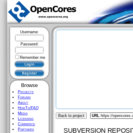
Username:
Password:
Remember me
Browse
Projects
Forums
About
HowTo/FAQ
Media
Back to project
URL
https://opencores.
Licensing
Commerce
SUBVERSION REPOSI
Partners