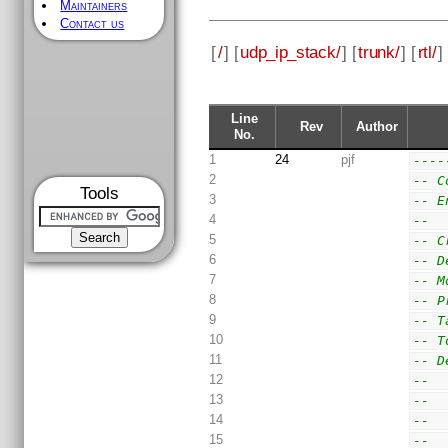
Maintainers
Contact us
[
/
] [
udp_ip_stack/
] [
trunk/
] [
rtl/
] 
Line
Rev
Author
No.
1
24
pjf
----
2
-- C
Tools
3
-- E
4
-- 
5
-- C
6
-- D
7
-- M
8
-- P
9
-- T
10
-- T
11
-- D
12
--  
13
--  
14
--  
15
--  