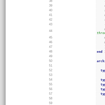
38
39
40
41
42
43
44
thro
45
46
47
48
end
 
49
50
arch
51
52
ty
53
54
ty
55
ty
56
ty
57
ty
58
59