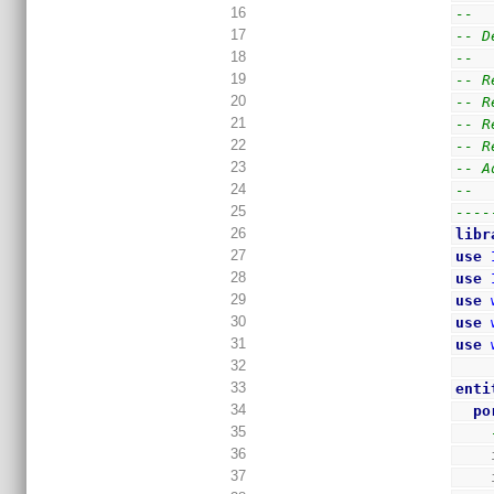
16
--  
17
-- D
18
--
19
-- R
20
-- R
21
-- R
22
-- R
23
-- A
24
--
25
----
26
libr
27
use
28
use
29
use
30
use
31
use
32
33
enti
34
po
35
36
37