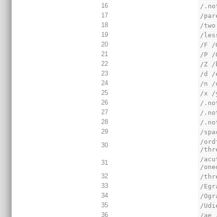
16
/.no
17
/par
18
/two
19
/les
20
/F /
21
/P /
22
/Z /
23
/d /
24
/n /
25
/x /
26
/.no
27
/.no
28
/.no
29
/spa
/ord
30
/thr
/acu
31
/one
32
/thr
33
/Egr
34
/Ogr
35
/Udi
36
/ae 