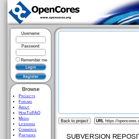
Username:
Password:
Remember me
Browse
Projects
Forums
About
HowTo/FAQ
Media
Back to project
URL
https://opencores.
Licensing
Commerce
SUBVERSION REPOSI
Partners