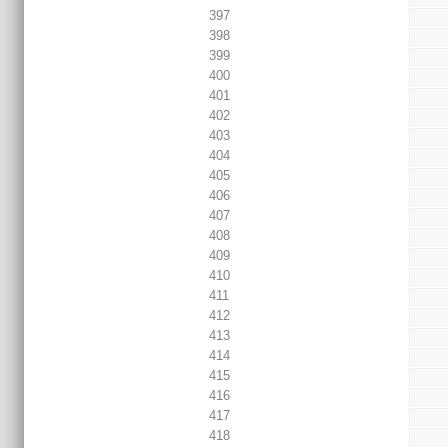
397
398
399
400
401
402
403
404
405
406
407
408
409
410
411
412
413
414
415
416
417
418