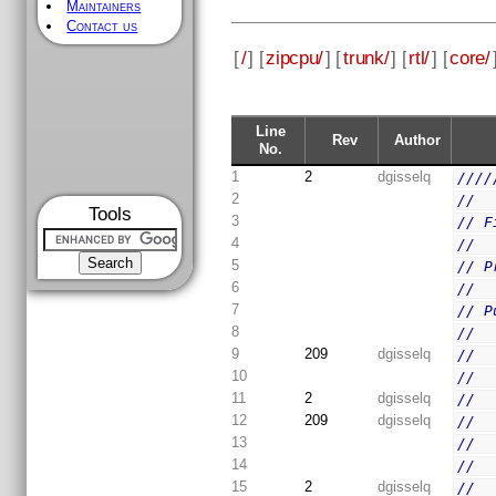
Maintainers
Contact us
[
/
] [
zipcpu/
] [
trunk/
] [
rtl/
] [
core/
Line
Rev
Author
No.
1
2
dgisselq
////
2
//
Tools
3
// F
4
//
5
// P
6
//
7
// P
8
//  
9
209
dgisselq
//  
10
//  
11
2
dgisselq
//
12
209
dgisselq
//  
13
//  
14
//  
15
2
dgisselq
//