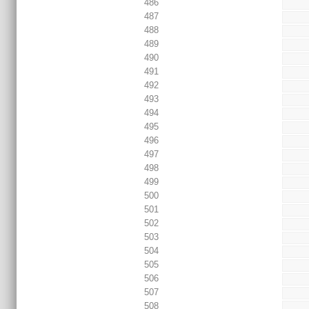
486
487
488
489
490
491
492
493
494
495
496
497
498
499
500
501
502
503
504
505
506
507
508