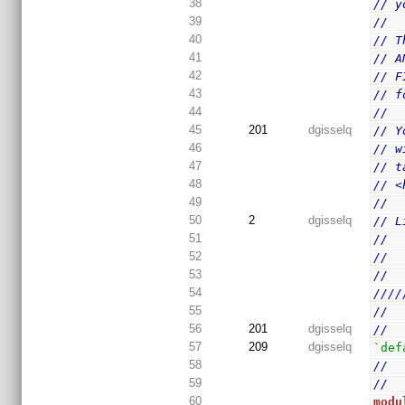
38
// y
39
//
40
// T
41
// A
42
// F
43
// f
44
//
45
201
dgisselq
// Y
46
// w
47
// t
48
// <
49
//
50
2
dgisselq
// L
51
//  
52
//
53
//
54
////
55
//
56
201
dgisselq
//
57
209
dgisselq
`def
58
//
59
//
60
modu