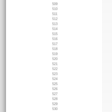
509
510
511
512
513
514
515
516
517
518
519
520
521
522
523
524
525
526
527
528
529
530