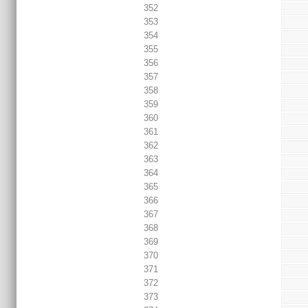
352
353
354
355
356
357
358
359
360
361
362
363
364
365
366
367
368
369
370
371
372
373