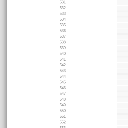
531
532
533
534
535
536
537
538
539
540
541
542
543
544
545
546
547
548
549
550
551
552
553