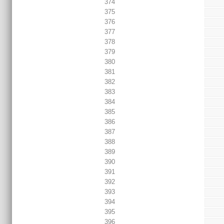
374
375
376
377
378
379
380
381
382
383
384
385
386
387
388
389
390
391
392
393
394
395
396