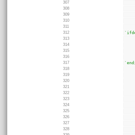
307
308
309
310
311
312
`ifd
313
314
315
316
317
`end
318
319
320
321
322
323
324
325
326
327
328
329