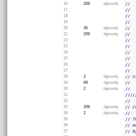
16
209
dgisselq
//  
17
//  
18
//  
19
//  
20
36
dgisselq
//
21
209
dgisselq
//  
22
//  
23
//  
24
//
25
//  
26
//  
27
//
28
2
dgisselq
// C
29
69
dgisselq
//  
30
2
dgisselq
//
31
////
32
//
33
209
dgisselq
// C
34
2
dgisselq
//
35
// T
36
// m
37
// b