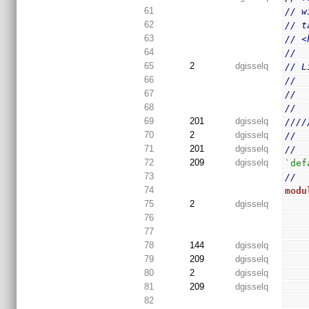
61
// w
62
// t
63
// <
64
//
65
2
dgisselq
// L
66
//  
67
//
68
//
69
201
dgisselq
////
70
2
dgisselq
//
71
201
dgisselq
//
72
209
dgisselq
`def
73
//
74
modu
75
2
dgisselq
76
77
78
144
dgisselq
79
209
dgisselq
80
2
dgisselq
81
209
dgisselq
82