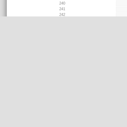
240
241
242
243
244
245
246
247
248
249
250
251
252
253
254
255
256
257
258
259
260
261