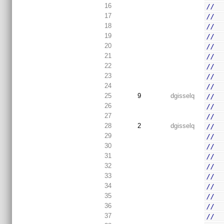
16
//  
17
//  
18
//  
19
//  
20
//  
21
//  
22
//
23
//
24
//  
25
9
dgisselq
//  
26
//  
27
//  
28
2
dgisselq
//  
29
//  
30
//  
31
//  
32
//  
33
//  
34
//  
35
//  
36
//  
37
//  