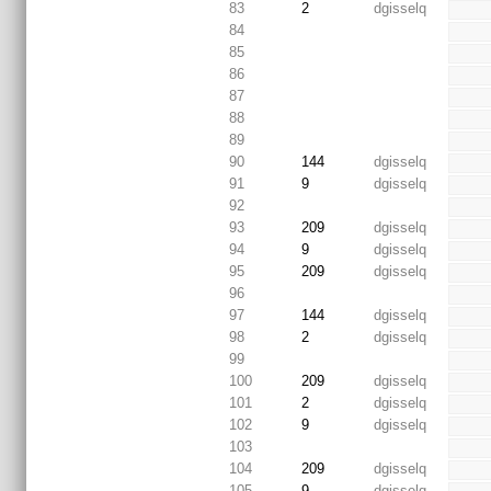
83
2
dgisselq
84
85
86
87
88
89
90
144
dgisselq
91
9
dgisselq
92
93
209
dgisselq
94
9
dgisselq
95
209
dgisselq
96
97
144
dgisselq
98
2
dgisselq
99
100
209
dgisselq
101
2
dgisselq
102
9
dgisselq
103
104
209
dgisselq
105
9
dgisselq