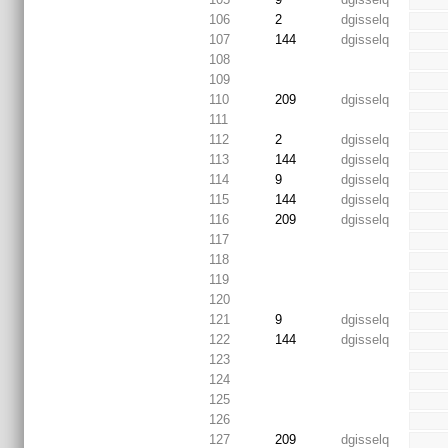
106
2
dgisselq
107
144
dgisselq
108
109
110
209
dgisselq
111
112
2
dgisselq
113
144
dgisselq
114
9
dgisselq
115
144
dgisselq
116
209
dgisselq
117
118
119
120
121
9
dgisselq
122
144
dgisselq
123
124
125
126
127
209
dgisselq