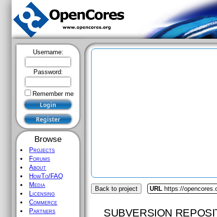
Username:
Password:
Remember me
Browse
Projects
Forums
About
HowTo/FAQ
Media
Back to project
URL
https://opencores.o
Licensing
Commerce
SUBVERSION REPOSI
Partners