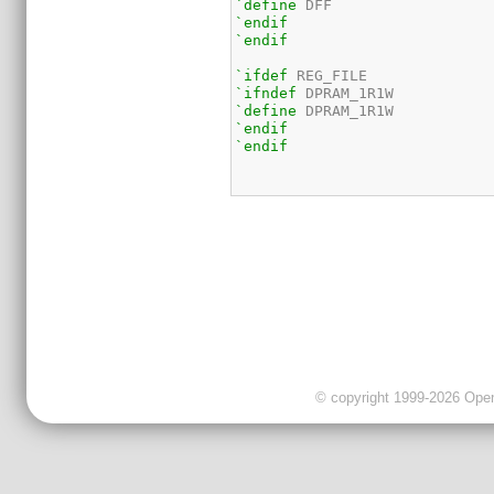
`define
`endif
`endif
`ifdef
`ifndef
`define
`endif
`endif
© copyright 1999-2026 OpenC