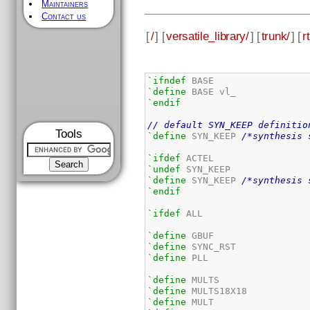
Maintainers
Contact us
[
/
] [
versatile_library/
] [
trunk/
] [
rt
`ifndef
`define
`endif
// default SYN_KEEP definitio
Tools
`define
 SYN_KEEP 
/*synthesis 
`ifdef
`undef
`define
 SYN_KEEP 
/*synthesis 
`endif
`ifdef
 ALL

`define
`define
`define
 PLL

`define
`define
`define