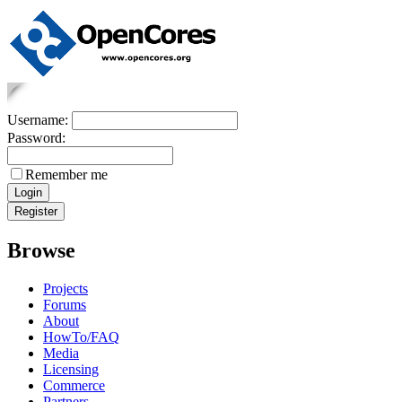
Username:
Password:
Remember me
Browse
Projects
Forums
About
HowTo/FAQ
Media
Licensing
Commerce
Partners