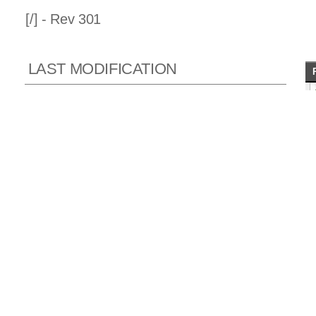
[
/] - Rev 301
LAST MODIFICATION
Rev 301, 2022-07-16 03:26:05 GMT
Author:
jshamlet
Log message:
Adding actual task manager files