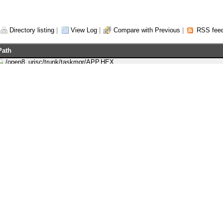
Directory listing
|
View Log
|
Compare with Previous
|
RSS fee
Path
/open8_urisc/trunk/taskmgr/APP.HEX
/open8_urisc/trunk/taskmgr/app.out
/open8_urisc/trunk/taskmgr/app.s
/open8_urisc/trunk/taskmgr/make.bat
/open8_urisc/trunk/taskmgr/mk_app
/open8_urisc/trunk/taskmgr/open8_as.exe
/open8_urisc/trunk/taskmgr/open8_link.exe
/open8_urisc/trunk/taskmgr/srec_cat.exe
/open8_urisc/trunk/taskmgr/sys_const.s
/open8_urisc/trunk/taskmgr/sys_hw_map.s
/open8_urisc/trunk/taskmgr/sys_version.s
/open8_urisc/trunk/taskmgr/taskmgr_config.s
/open8_urisc/trunk/taskmgr/taskmgr_const.s
/open8_urisc/trunk/taskmgr/taskmgr_func.s
/open8_urisc/trunk/taskmgr/task_0_const.s
/open8_urisc/trunk/taskmgr/task_0_func.s
/open8_urisc/trunk/taskmgr/task_1_const.s
/open8_urisc/trunk/taskmgr/task_1_func.s
powered by:
WebSVN 2.1.0